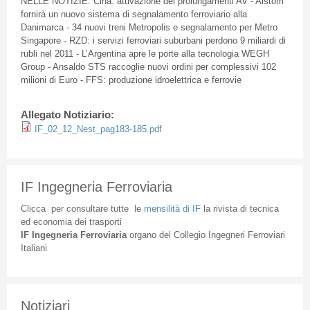
NELLE NOTIZIE: Cina: attivazione dei prolungamenti AV - Alstom
fornirà un nuovo sistema di segnalamento ferroviario alla
Danimarca - 34 nuovi treni Metropolis e segnalamento per Metro
Singapore - RZD: i servizi ferroviari suburbani perdono 9 miliardi di
rubli nel 2011 - L’Argentina apre le porte alla tecnologia WEGH
Group - Ansaldo STS raccoglie nuovi ordini per complessivi 102
milioni di Euro - FFS: produzione idroelettrica e ferrovie
Allegato Notiziario:
IF_02_12_Nest_pag183-185.pdf
IF Ingegneria Ferroviaria
Clicca
per
consultare
tutte
le
mensilità
di
IF
la
rivista
di
tecnica
ed
economia
dei
trasporti
IF
Ingegneria
Ferroviaria
organo
del
Collegio
Ingegneri
Ferroviari
Italiani
Notiziari