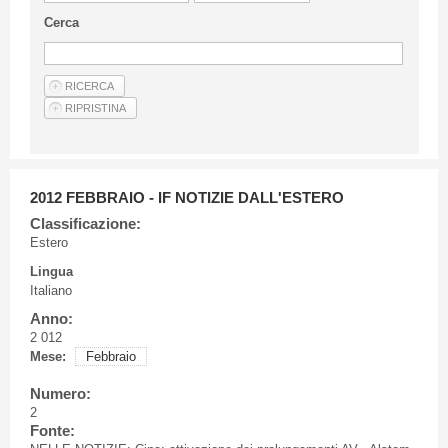
Linee Guida Per Gli Autori
Cerca
Privacy Policy
Articoli
Shop
Fornitori di prodotti e servizi
2012 FEBBRAIO - IF NOTIZIE DALL'ESTERO
Classificazione:
Estero
Lingua
Italiano
Anno:
2 012
Mese:
Febbraio
Numero:
2
Fonte: