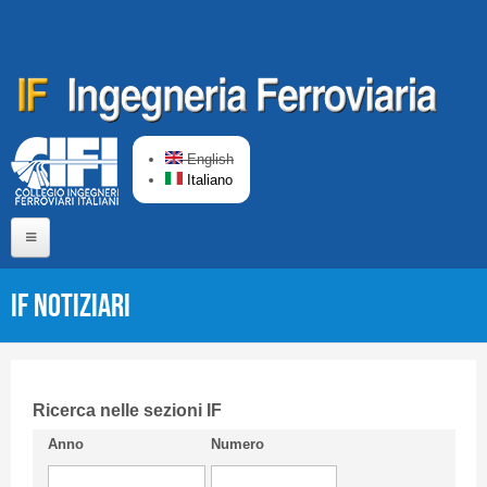
Salta al contenuto principale
English
Italiano
Home
IF Notiziari
Chi siamo
Comitato di Redazione
CIFI in breve
Ricerca nelle sezioni IF
Anno
Numero
Linee Guida