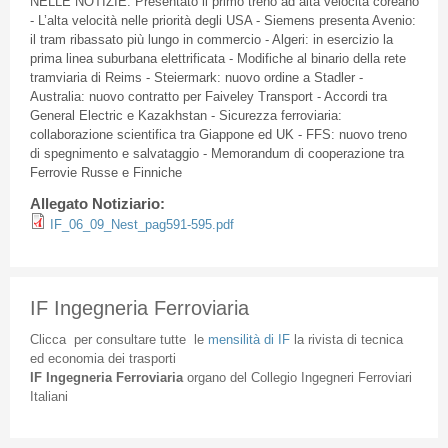
NELLE NOTIZIE: Presentato il primo treno ad alta velocità coreano
- L’alta velocità nelle priorità degli USA - Siemens presenta Avenio:
il tram ribassato più lungo in commercio - Algeri: in esercizio la
prima linea suburbana elettrificata - Modifiche al binario della rete
tramviaria di Reims - Steiermark: nuovo ordine a Stadler -
Australia: nuovo contratto per Faiveley Transport - Accordi tra
General Electric e Kazakhstan - Sicurezza ferroviaria:
collaborazione scientifica tra Giappone ed UK - FFS: nuovo treno
di spegnimento e salvataggio - Memorandum di cooperazione tra
Ferrovie Russe e Finniche
Allegato Notiziario:
IF_06_09_Nest_pag591-595.pdf
IF Ingegneria Ferroviaria
Clicca
per
consultare
tutte
le
mensilità
di
IF
la
rivista
di
tecnica
ed
economia
dei
trasporti
IF
Ingegneria
Ferroviaria
organo
del
Collegio
Ingegneri
Ferroviari
Italiani