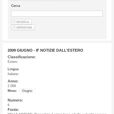
Linee Guida Per Gli Autori
Cerca
Privacy Policy
Articoli
Shop
Fornitori di prodotti e servizi
2009 GIUGNO - IF NOTIZIE DALL'ESTERO
Classificazione:
Estero
Lingua
Italiano
Anno:
2 009
Mese:
Giugno
Numero:
6
Fonte: