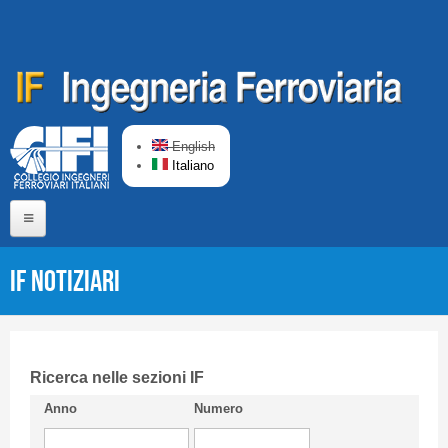
Salta al contenuto principale
English
Italiano
Home
IF Notiziari
Chi siamo
Comitato di Redazione
CIFI in breve
Ricerca nelle sezioni IF
Anno
Numero
Linee Guida