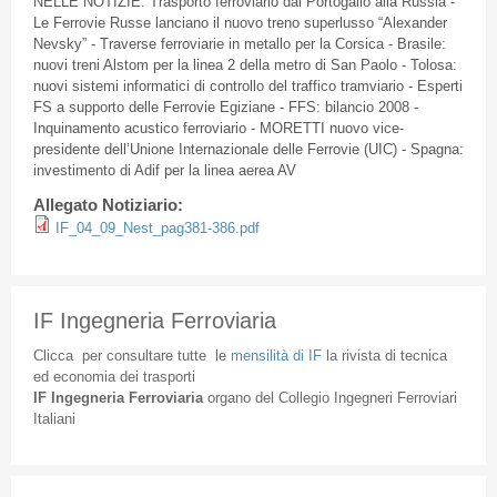
NELLE
NOTIZIE
:
Trasporto
ferroviario
dal
Portogallo
alla
Russia -
Le
Ferrovie
Russe
lanciano
il
nuovo
treno
superlusso
“Alexander
Nevsky”
- Traverse
ferroviarie
in
metallo
per la Corsica -
Brasile
:
nuovi
treni
Alstom
per la
linea
2
della
metro
di
San Paolo -
Tolosa
:
nuovi
sistemi
informatici
di
controllo
del
traffico
tramviario
-
Esperti
FS
a
supporto
delle
Ferrovie
Egiziane
-
FFS
:
bilancio
2008 -
Inquinamento
acustico
ferroviario
-
MORETTI
nuovo
vice-
presidente
dell’Unione
Internazionale
delle
Ferrovie
(
UIC
) -
Spagna
:
investimento
di
Adif
per la
linea
aerea
AV
Allegato Notiziario:
IF_04_09_Nest_pag381-386.pdf
IF Ingegneria Ferroviaria
Clicca
per
consultare
tutte
le
mensilità
di
IF
la
rivista
di
tecnica
ed
economia
dei
trasporti
IF
Ingegneria
Ferroviaria
organo
del
Collegio
Ingegneri
Ferroviari
Italiani