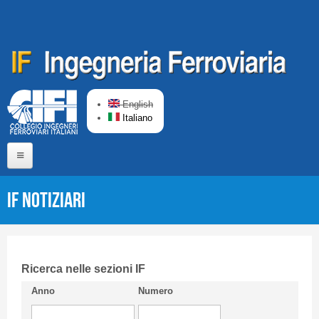
Salta al contenuto principale
English
Italiano
Home
IF Notiziari
Chi siamo
Comitato di Redazione
CIFI in breve
Ricerca nelle sezioni IF
Anno
Numero
Linee Guida