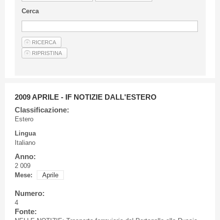
Linee Guida Per Gli Autori
Cerca
Privacy Policy
Articoli
Shop
Fornitori di prodotti e servizi
2009 APRILE - IF NOTIZIE DALL'ESTERO
Classificazione:
Estero
Lingua
Italiano
Anno:
2 009
Mese:
Aprile
Numero:
4
Fonte: