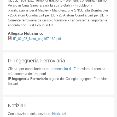
NELLE
NOTIZIE
: Tempi
di
trasporto
- Siemens
consegna
il
primo
Velaro
in
Cina
Ginevra
avrà
la
sua
S-Bahn
- In
dubbio
la
pianificazione
per
il
Maglev
-
Manutenzione
SNCB
alla
Bombardier
- 25
Alstom
Coradia
Lint per DB - 25
Alstom
Coradia
Lint per DB -
Corrente
ferroviaria
da
un solo
fornitore
- Far Systems:
importante
accordo
con First Group in UK
Allegato Notiziario:
IF_02_08_Nest_pag167-169.pdf
IF Ingegneria Ferroviaria
Clicca
per
consultare
tutte
le
mensilità
di
IF
la
rivista
di
tecnica
ed
economia
dei
trasporti
IF
Ingegneria
Ferroviaria
organo
del
Collegio
Ingegneri
Ferroviari
Italiani
Notiziari
Consultazione
della
sezione
Notiziari