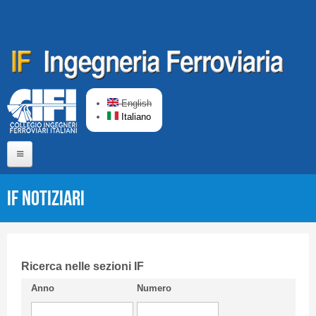
Salta al contenuto principale
English
Italiano
Home
IF Notiziari
Chi siamo
Comitato di Redazione
CIFI in breve
Ricerca nelle sezioni IF
Anno
Numero
Linee Guida