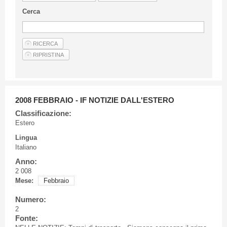
Linee Guida Per Gli Autori
Cerca
Privacy Policy
Articoli
Shop
Fornitori di prodotti e servizi
2008 FEBBRAIO - IF NOTIZIE DALL'ESTERO
Classificazione:
Estero
Lingua
Italiano
Anno:
2 008
Mese:
Febbraio
Numero:
2
Fonte: