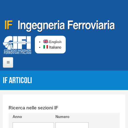
Salta al contenuto principale
English
Italiano
Home
IF Articoli
Chi siamo
Comitato di Redazione
CIFI in breve
Ricerca nelle sezioni IF
Anno
Numero
Linee Guida