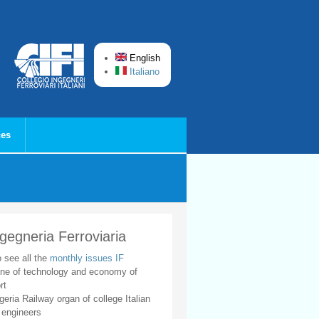
English
Italiano
ces
ngegneria Ferroviaria
o see all the
monthly issues IF
ne of technology and economy of
rt
geria Railway organ of college Italian
 engineers