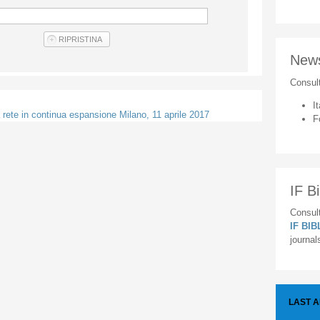
New
Consul
It
a rete in continua espansione Milano, 11 aprile 2017
F
IF Bi
Consult
IF BI
journal
LAST 