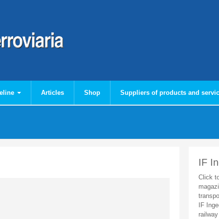
eline
Articles
Shop
Suppliers of products and servi
IF I
Click t
magazi
transpo
IF Inge
railway