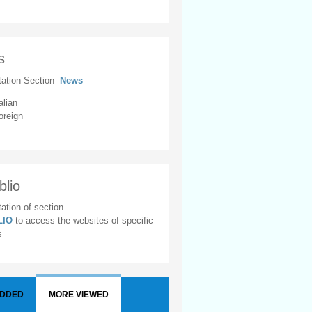
s
tation Section
News
alian
oreign
blio
ation of section
BLIO
to access the websites of specific
s
ADDED
MORE VIEWED