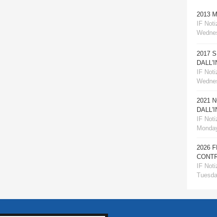
2013 
IF Notiz
Wednes
2017 
DALL'
IF Notiz
Wednes
2021 
DALL'
IF Notiz
Monday
2026 
CONTR
IF Notiz
Tuesday