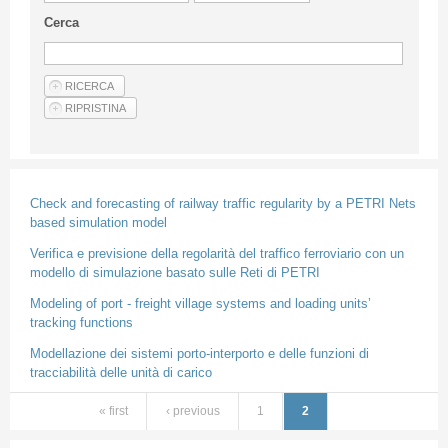
Guideline for authors
Cerca
Privacy & Policy
Articles
Shop
Suppliers of products and services
Check and forecasting of railway traffic regularity by a PETRI Nets
based simulation model
Verifica e previsione della regolarità del traffico ferroviario con un
modello di simulazione basato sulle Reti di PETRI
Modeling of port - freight village systems and loading units’
tracking functions
Modellazione dei sistemi porto-interporto e delle funzioni di
tracciabilità delle unità di carico
« first
‹ previous
1
2
Pages