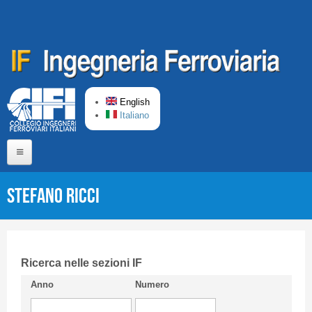
Skip to main content
English
Italiano
Home
Stefano RICCI
About us
Editorial Board
Short presentation CIFI
Ricerca nelle sezioni IF
Anno
Numero
Guideline