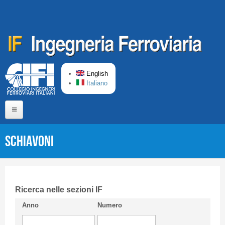
Skip to main content
English
Italiano
Home
SCHIAVONI
About us
Editorial Board
Short presentation CIFI
Ricerca nelle sezioni IF
Anno
Numero
Guideline