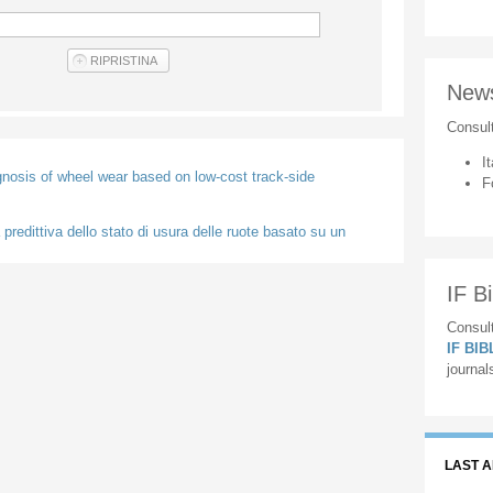
New
Consul
It
agnosis of wheel wear based on low-cost track-side
F
 predittiva dello stato di usura delle ruote basato su un
IF Bi
Consult
IF BI
journal
LAST 