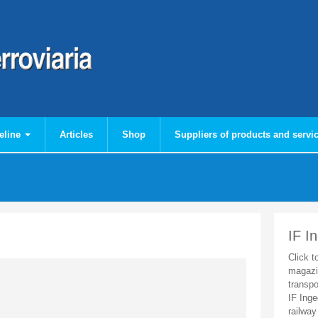
eline
Articles
Shop
Suppliers of products and servi
IF I
Click t
magazi
transpo
IF Inge
railway