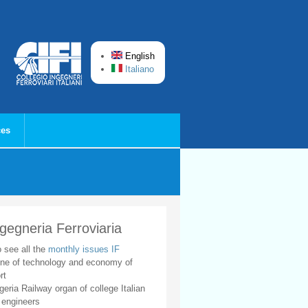
English
Italiano
ces
ngegneria Ferroviaria
o see all the
monthly issues IF
ne of technology and economy of
rt
geria Railway organ of college Italian
 engineers