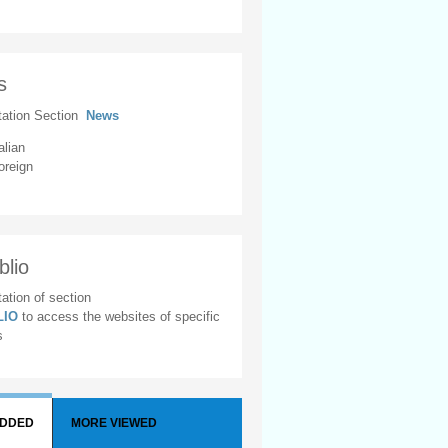
s
tation Section
News
alian
oreign
blio
ation of section
BLIO
to access the websites of specific
s
ADDED
MORE VIEWED