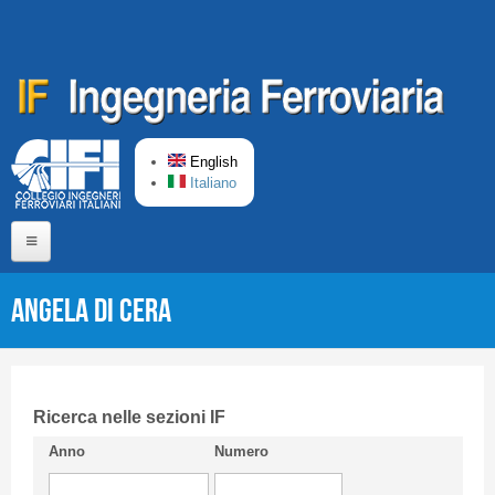
Skip to main content
English
Italiano
Home
Angela Di Cera
About us
Editorial Board
Short presentation CIFI
Ricerca nelle sezioni IF
Anno
Numero
Guideline