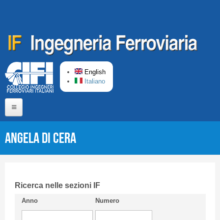
Skip to main content
English
Italiano
Home
Angela Di Cera
About us
Editorial Board
Short presentation CIFI
Ricerca nelle sezioni IF
Anno
Numero
Guideline