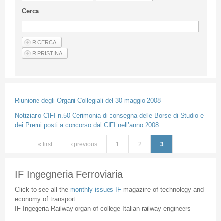
Guideline for authors
Cerca
Privacy & Policy
Articles
Shop
Suppliers of products and services
Riunione degli Organi Collegiali del 30 maggio 2008
Notiziario CIFI n.50 Cerimonia di consegna delle Borse di Studio e
dei Premi posti a concorso dal CIFI nell’anno 2008
« first
‹ previous
1
2
3
Pages
IF Ingegneria Ferroviaria
Click to see all the
monthly issues IF
magazine of technology and
economy of transport
IF Ingegeria Railway organ of college Italian railway engineers