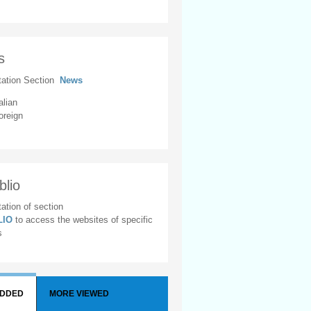
s
tation Section
News
alian
oreign
blio
ation of section
BLIO
to access the websites of specific
s
ADDED
MORE VIEWED