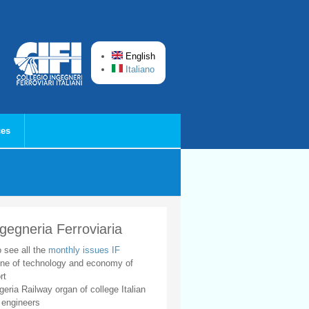
English
Italiano
ces
ngegneria Ferroviaria
o see all the
monthly issues IF
ne of technology and economy of
rt
geria Railway organ of college Italian
 engineers