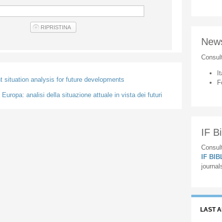
New
Consul
It
t situation analysis for future developments
F
Europa: analisi della situazione attuale in vista dei futuri
IF Bi
Consult
IF BI
journal
LAST 