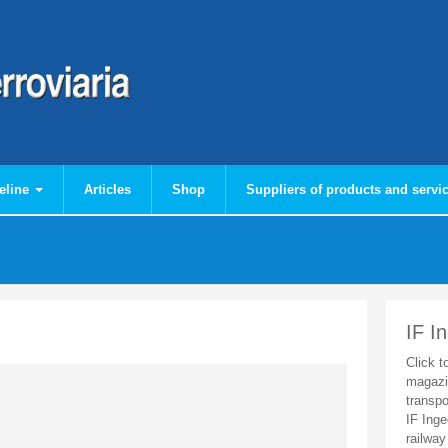
eline
Articles
Shop
Suppliers of products and servi
IF I
Click t
magazi
transpo
IF Inge
railway