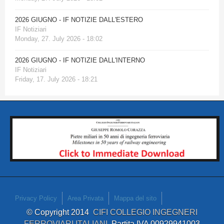
2026 GIUGNO - IF NOTIZIE DALL'ESTERO
IF Notiziari
Monday, 27. July 2026 - 18:02
2026 GIUGNO - IF NOTIZIE DALL'INTERNO
IF Notiziari
Friday, 17. July 2026 - 18:21
Privacy Policy
Area Privata
Mappa del sito
© Copyright 2014
CIFI COLLEGIO INGEGNERI
FERROVIARI ITALIANI
Partita IVA 00929941003