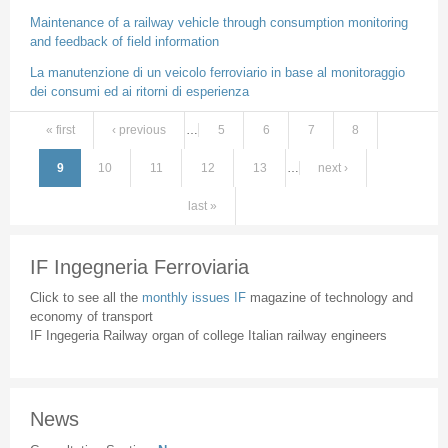
Maintenance of a railway vehicle through consumption monitoring
and feedback of field information
La manutenzione di un veicolo ferroviario in base al monitoraggio
dei consumi ed ai ritorni di esperienza
« first
‹ previous
…
5
6
7
8
Pages
9
10
11
12
13
…
next ›
last »
IF Ingegneria Ferroviaria
Click to see all the
monthly issues IF
magazine of technology and
economy of transport
IF Ingegeria Railway organ of college Italian railway engineers
News