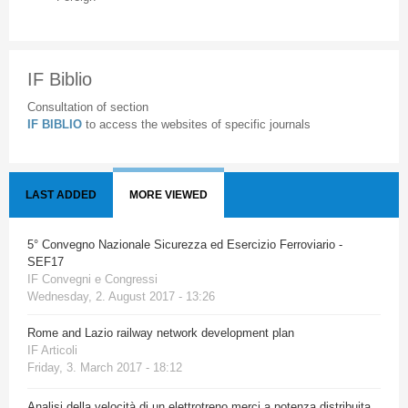
IF Biblio
Consultation of section
IF BIBLIO
to access the websites of specific journals
LAST ADDED
MORE VIEWED
5° Convegno Nazionale Sicurezza ed Esercizio Ferroviario -
SEF17
IF Convegni e Congressi
Wednesday, 2. August 2017 - 13:26
Rome and Lazio railway network development plan
IF Articoli
Friday, 3. March 2017 - 18:12
Analisi della velocità di un elettrotreno merci a potenza distribuita