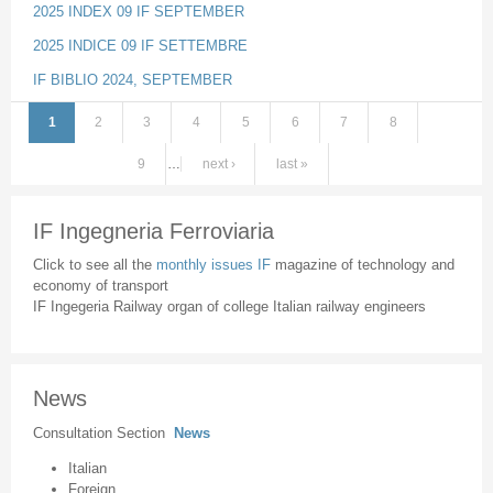
2025 INDEX 09 IF SEPTEMBER
2025 INDICE 09 IF SETTEMBRE
IF BIBLIO 2024, SEPTEMBER
1
2
3
4
5
6
7
8
Pages
9
…
next ›
last »
IF Ingegneria Ferroviaria
Click to see all the
monthly issues IF
magazine of technology and
economy of transport
IF Ingegeria Railway organ of college Italian railway engineers
News
Consultation Section
News
Italian
Foreign