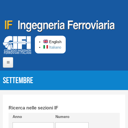
Skip to main content
English
Italiano
Home
Settembre
About us
Editorial Board
Short presentation CIFI
Ricerca nelle sezioni IF
Anno
Numero
Guideline