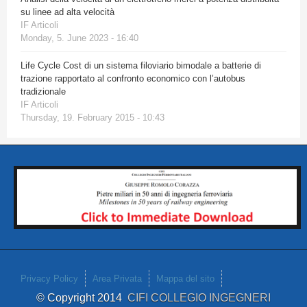
su linee ad alta velocità
IF Articoli
Monday, 5. June 2023 - 16:40
Life Cycle Cost di un sistema filoviario bimodale a batterie di
trazione rapportato al confronto economico con l’autobus
tradizionale
IF Articoli
Thursday, 19. February 2015 - 10:43
Privacy Policy
Area Privata
Mappa del sito
© Copyright 2014
CIFI COLLEGIO INGEGNERI