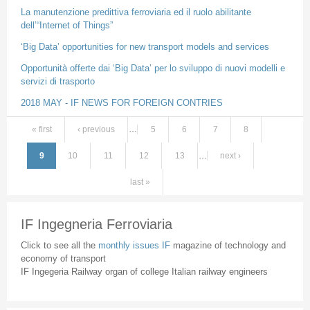
La manutenzione predittiva ferroviaria ed il ruolo abilitante
dell’“Internet of Things”
‘Big Data’ opportunities for new transport models and services
Opportunità offerte dai ‘Big Data’ per lo sviluppo di nuovi modelli e
servizi di trasporto
2018 MAY - IF NEWS FOR FOREIGN CONTRIES
« first
‹ previous
…
5
6
7
8
Pages
9
10
11
12
13
…
next ›
last »
IF Ingegneria Ferroviaria
Click to see all the
monthly issues IF
magazine of technology and
economy of transport
IF Ingegeria Railway organ of college Italian railway engineers