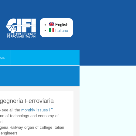
English
Italiano
ces
ngegneria Ferroviaria
o see all the
monthly issues IF
ne of technology and economy of
rt
geria Railway organ of college Italian
 engineers