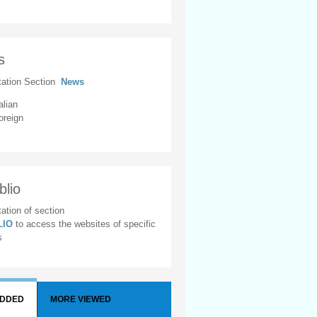
s
tation Section
News
alian
oreign
blio
ation of section
BLIO
to access the websites of specific
s
ADDED
MORE VIEWED