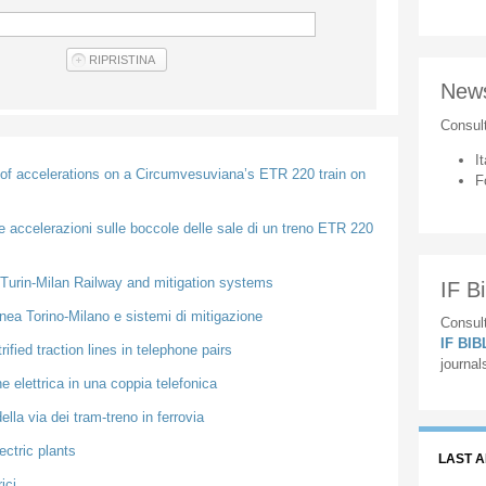
New
Consul
It
f accelerations on a Circumvesuviana’s ETR 220 train on
F
 accelerazioni sulle boccole delle sale di un treno ETR 220
 Turin-Milan Railway and mitigation systems
IF Bi
linea Torino-Milano e sistemi di mitigazione
Consult
IF BI
ified traction lines in telephone pairs
journal
e elettrica in una coppia telefonica
lla via dei tram-treno in ferrovia
ectric plants
LAST 
ici