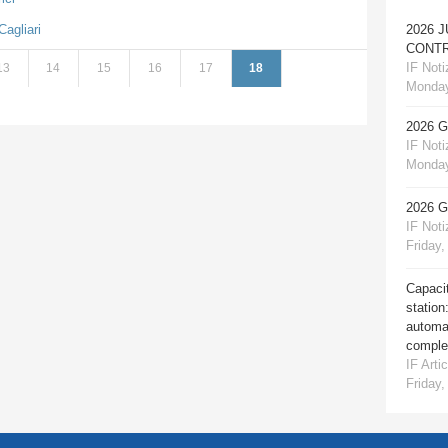
Cagliari
2026 
CONTR
IF Notiz
13
14
15
16
17
18
Monday
2026 
IF Notiz
Monday
2026 
IF Notiz
Friday,
Capacit
station
automat
comple
IF Artic
Friday,