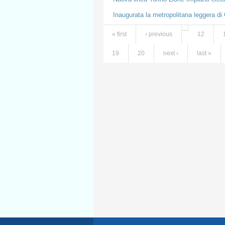
Inaugurata la metropolitana leggera di 
…
« first
‹ previous
12
Pages
19
20
next ›
last »