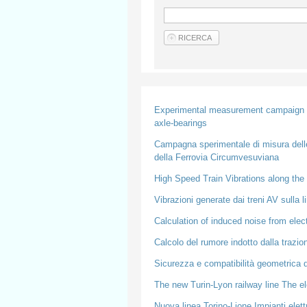
Experimental measurement campaign o
axle-bearings
Campagna sperimentale di misura delle
della Ferrovia Circumvesuviana
High Speed Train Vibrations along the
Vibrazioni generate dai treni AV sulla 
Calculation of induced noise from electr
Calcolo del rumore indotto dalla trazion
Sicurezza e compatibilità geometrica de
The new Turin-Lyon railway line The el
Nuova linea Torino-Lione Impianti elettr