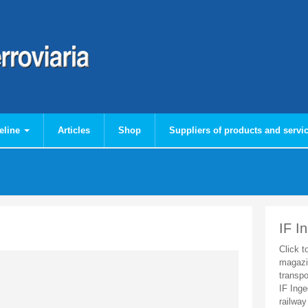
eline
Articles
Shop
Suppliers of products and servi
IF I
Click t
magazi
transpo
IF Inge
railway