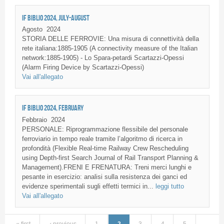
IF BIBLIO 2024, JULY-AUGUST
Agosto
2024
STORIA DELLE FERROVIE: Una misura di connettività della
rete italiana:1885-1905 (A connectivity measure of the Italian
network:1885-1905) - Lo Spara-petardi Scartazzi-Opessi
(Alarm Firing Device by Scartazzi-Opessi)
Vai all'allegato
IF BIBLIO 2024, FEBRUARY
Febbraio
2024
PERSONALE: Riprogrammazione flessibile del personale
ferroviario in tempo reale tramite l’algoritmo di ricerca in
profondità (Flexible Real-time Railway Crew Rescheduling
using Depth-first Search Journal of Rail Transport Planning &
Management).FRENI E FRENATURA: Treni merci lunghi e
pesante in esercizio: analisi sulla resistenza dei ganci ed
evidenze sperimentali sugli effetti termici in...
leggi tutto
Vai all'allegato
« first
‹ previous
1
2
3
4
5