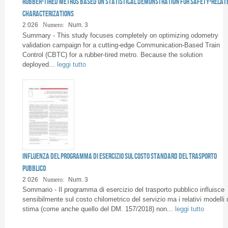
rubber-tired metros based on statistical demonstration for safety-relat
Pages
characterizations
2 026
Numero:
Num. 3
Summary - This study focuses completely on optimizing odometry
validation campaign for a cutting-edge Communication-Based Train
Control (CBTC) for a rubber-tired metro. Because the solution
deployed...
leggi tutto
Influenza del programma di esercizio sul costo standard del trasporto
pubblico
2 026
Numero:
Num. 3
Sommario - Il programma di esercizio del trasporto pubblico influisce
sensibilmente sul costo chilometrico del servizio ma i relativi modelli 
stima (come anche quello del DM. 157/2018) non...
leggi tutto