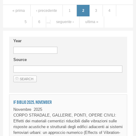
« prima
‹ precedente
1
2
3
4
5
6
…
seguente ›
ultima »
Year
Source
IF BIBLIO 2025, NOVEMBER
Novembre
2025
CORPO STRADALE, GALLERIE, PONTI, OPERE CIVILI:
Effetti dei materiali cementizi riducibili dalle vibrazioni sulle
risposte acustiche e strutturali degli edifici adiacenti ai sistemi
ferroviari urbani: un approccio numerico (Effects of Vibration-