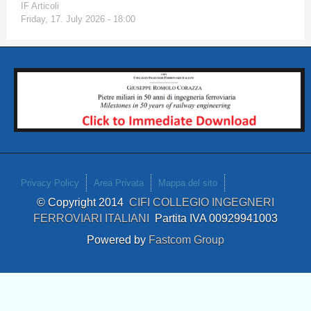
IF Articoli
Friday, 17. July 2026 - 18:00
Privacy Policy
Area Privata
Mappa del sito
© Copyright 2014
CIFI COLLEGIO INGEGNERI
FERROVIARI ITALIANI
Partita IVA 00929941003
Powered by
Fastcom Group