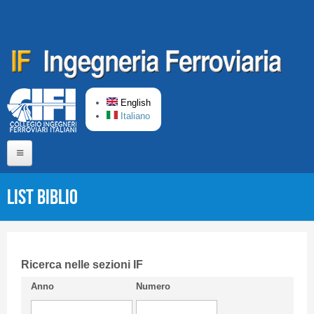
Skip to main content
English
Italiano
Home
List Biblio
About us
Editorial Board
Short presentation CIFI
Ricerca nelle sezioni IF
Anno
Numero
Guideline