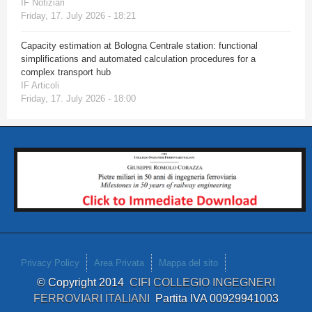
IF Notiziari
Friday, 17. July 2026 - 18:21
Capacity estimation at Bologna Centrale station: functional
simplifications and automated calculation procedures for a
complex transport hub
IF Articoli
Friday, 17. July 2026 - 18:00
Privacy Policy
Area Privata
Mappa del sito
© Copyright 2014
CIFI COLLEGIO INGEGNERI
FERROVIARI ITALIANI
Partita IVA 00929941003