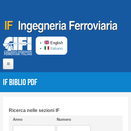
Skip to main content
English
Italiano
Home
IF Biblio PDF
About us
Editorial Board
Short presentation CIFI
Ricerca nelle sezioni IF
Anno
Numero
Guideline