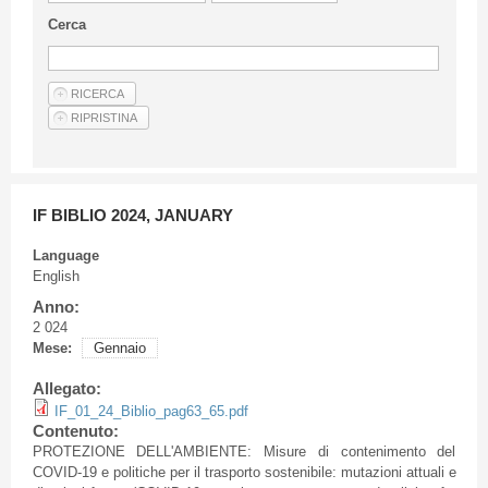
Guideline for authors
Cerca
Privacy & Policy
Articles
Shop
Suppliers of products and services
IF BIBLIO 2024, JANUARY
Language
English
Anno:
2 024
Mese:
Gennaio
Allegato:
IF_01_24_Biblio_pag63_65.pdf
Contenuto:
PROTEZIONE DELL'AMBIENTE: Misure di contenimento del
COVID-19 e politiche per il trasporto sostenibile: mutazioni attuali e