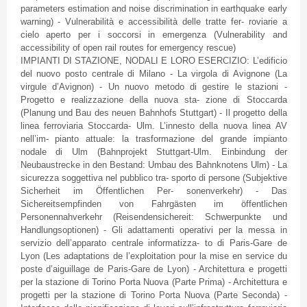
parameters estimation and noise discrimination in earthquake early
warning) -
Vulnerabilità
e
accessibilità
delle
tratte
fer
-
roviarie
a
cielo
aperto
per i
soccorsi
in
emergenza
(Vulnerability and
accessibility of open rail routes for emergency rescue)
IMPIANTI
DI
STAZIONE
,
NODALI
E
LORO
ESERCIZIO
:
L’edificio
del
nuovo
posto
centrale
di
Milano - La
virgola
di
Avignone
(La
virgule
d’Avignon
) - Un
nuovo
metodo
di
gestire
le
stazioni
-
Progetto
e
realizzazione
della
nuova
sta
-
zione
di
Stoccarda
(
Planung
und
Bau
des
neuen
Bahnhofs
Stuttgart) - Il
progetto
della
linea
ferroviaria
Stoccarda
-
Ulm
.
L’innesto
della
nuova
linea
AV
nell’im
-
pianto
attuale
: la
trasformazione
del
grande
impianto
nodale
di
Ulm
(
Bahnprojekt
Stuttgart-Ulm
.
Einbindung
der
Neubaustrecke
in den
Bestand
:
Umbau
des
Bahnknotens
Ulm
) - La
sicurezza
soggettiva
nel
pubblico
tra
-
sporto
di
persone
(
Subjektive
Sicherheit
im
Öffentlichen
Per-
sonenverkehr
) - Das
Sichereitsempfinden
von
Fahrgästen
im
öffentlichen
Personennahverkehr
(
Reisendensichereit
:
Schwerpunkte
und
Handlungsoptionen
) -
Gli
adattamenti
operativi
per la
messa
in
servizio
dell’apparato
centrale
informatizza
- to
di
Paris-Gare
de
Lyon (Les adaptations de
l’exploitation
pour la
mise
en service du
poste
d’aiguillage
de
Paris-Gare
de Lyon) -
Architettura
e
progetti
per la
stazione
di
Torino
Porta
Nuova
(
Parte
Prima) -
Architettura
e
progetti
per la
stazione
di
Torino
Porta
Nuova
(
Parte
Seconda
) -