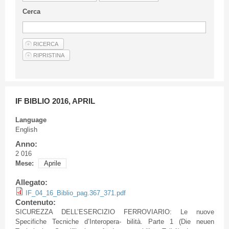
Guideline for authors
Cerca
Privacy & Policy
Articles
Shop
Suppliers of products and services
IF BIBLIO 2016, APRIL
Language
English
Anno:
2 016
Mese:
Aprile
Allegato:
IF_04_16_Biblio_pag.367_371.pdf
Contenuto:
SICUREZZA
DELL’ESERCIZIO
FERROVIARIO
: Le
nuove
Specifiche
Tecniche
d’Interopera
-
bilità
.
Parte
1 (Die
neuen