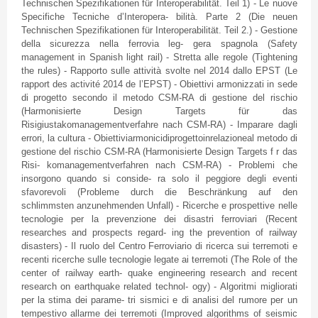
Technischen
Spezifikationen
für
Interoperabilität
.
Teil
1) - Le
nuove
Specifiche
Tecniche
d’Interopera
-
bilità
.
Parte
2 (Die
neuen
Technischen
Spezifikationen
für
Interoperabilität
.
Teil
2.) -
Gestione
della
sicurezza
nella
ferrovia
leg-
gera
spagnola
(Safety
management in Spanish light rail) -
Stretta
alle
regole
(Tightening
the rules) -
Rapporto
sulle
attività
svolte
nel
2014
dallo
EPST
(Le
rapport des
activité
2014 de
l’EPST
) -
Obiettivi
armonizzati
in
sede
di
progetto
secondo
il
metodo
CSM-RA
di
gestione
del
rischio
(
Harmonisierte
Design Targets
für
das
Risigiustakomanagementverfahre
nach
CSM-RA
) -
Imparare
dagli
errori
, la
cultura
-
Obiettiviarmonicidiprogettoinrelazioneal
metodo
di
gestione
del
rischio
CSM-RA
(
Harmonisierte
Design Targets f r
das
Risi
-
komanagementverfahren
nach
CSM-RA
) -
Problemi
che
insorgono
quando
si
conside
-
ra
solo
il
peggiore
degli
eventi
sfavorevoli
(
Probleme
durch
die
Beschränkung
auf
den
schlimmsten
anzunehmenden
Unfall
) -
Ricerche
e
prospettive
nelle
tecnologie
per la
prevenzione
dei
disastri
ferroviari
(Recent
researches and prospects regard-
ing
the prevention of railway
disasters) - Il
ruolo
del Centro
Ferroviario
di
ricerca
sui
terremoti
e
recenti
ricerche
sulle
tecnologie
legate
ai
terremoti
(The Role of the
center of railway earth- quake engineering research and recent
research on earthquake related
technol
-
ogy
) -
Algoritmi
migliorati
per la
stima
dei
parame
- tri
sismici
e
di
analisi
del
rumore
per un
tempestivo
allarme
dei
terremoti
(Improved algorithms of seismic