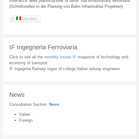
Interfacce
della
pianificazione
di
lavori
sull’infrastruttura
ferroviaria
(
Schnittstellen
in
der
Planung
von
Bahn
Infrastruktur
Projekten
)
ITALIANO
IF Ingegneria Ferroviaria
Click to see all the
monthly issues IF
magazine of technology and
economy of transport
IF Ingegeria Railway organ of college Italian railway engineers
News
Consultation Section
News
Italian
Foreign