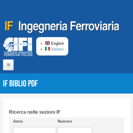
Skip to main content
English
Italiano
Home
IF Biblio PDF
About us
Editorial Board
Short presentation CIFI
Ricerca nelle sezioni IF
Anno
Numero
Guideline