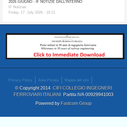
2026 GIUGNO - IF NOTIZIE DALL'INTERNO
IF Notiziari
Friday, 17. July 2026 - 18:21
Privacy Policy
Area Privata
Mappa del sito
© Copyright 2014
CIFI COLLEGIO INGEGNERI
FERROVIARI ITALIANI
Partita IVA 00929941003
Powered by
Fastcom Group