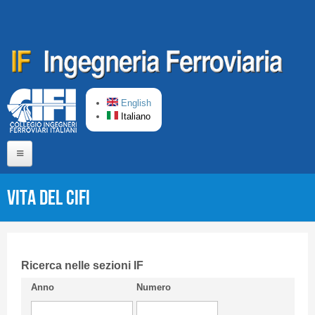
Salta al contenuto principale
English
Italiano
Home
Vita del Cifi
Chi siamo
Comitato di Redazione
CIFI in breve
Ricerca nelle sezioni IF
Anno
Numero
Linee Guida