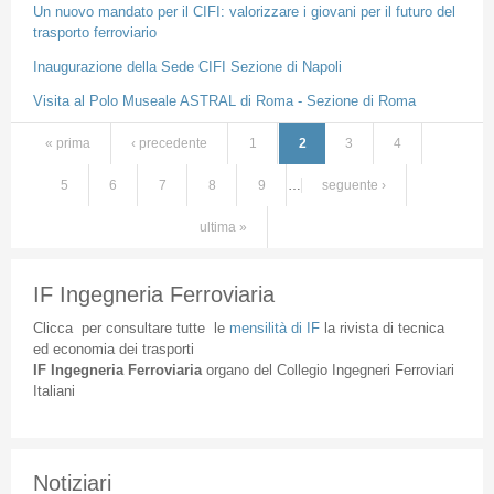
Un nuovo mandato per il CIFI: valorizzare i giovani per il futuro del
trasporto ferroviario
Inaugurazione della Sede CIFI Sezione di Napoli
Visita al Polo Museale ASTRAL di Roma - Sezione di Roma
« prima
‹ precedente
1
2
3
4
Pagine
5
6
7
8
9
…
seguente ›
ultima »
IF Ingegneria Ferroviaria
Clicca
per
consultare
tutte
le
mensilità
di
IF
la
rivista
di
tecnica
ed
economia
dei
trasporti
IF
Ingegneria
Ferroviaria
organo
del
Collegio
Ingegneri
Ferroviari
Italiani
Notiziari