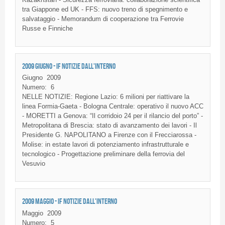
tra Giappone ed UK - FFS: nuovo treno di spegnimento e
salvataggio - Memorandum di cooperazione tra Ferrovie
Russe e Finniche
2009 GIUGNO - IF NOTIZIE DALL'INTERNO
Giugno
2009
Numero:
6
NELLE
NOTIZIE
:
Regione
Lazio
: 6
milioni
per
riattivare
la
linea
Formia-Gaeta
- Bologna
Centrale
:
operativo
il
nuovo
ACC
-
MORETTI
a
Genova
: “Il
corridoio
24 per
il
rilancio
del
porto”
-
Metropolitana
di
Brescia
:
stato
di
avanzamento
dei
lavori
- Il
Presidente
G. NAPOLITANO a
Firenze
con
il
Frecciarossa
-
Molise
: in estate
lavori
di
potenziamento
infrastrutturale
e
tecnologico
-
Progettazione
preliminare
della
ferrovia
del
Vesuvio
2009 MAGGIO - IF NOTIZIE DALL'INTERNO
Maggio
2009
Numero:
5