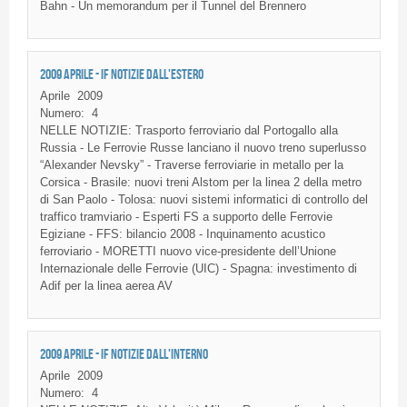
Bahn - Un memorandum per il Tunnel del Brennero
2009 APRILE - IF NOTIZIE DALL'ESTERO
Aprile
2009
Numero:
4
NELLE
NOTIZIE
:
Trasporto
ferroviario
dal
Portogallo
alla
Russia - Le
Ferrovie
Russe
lanciano
il
nuovo
treno
superlusso
“Alexander
Nevsky”
- Traverse
ferroviarie
in
metallo
per la
Corsica -
Brasile
:
nuovi
treni
Alstom
per la
linea
2
della
metro
di
San Paolo -
Tolosa
:
nuovi
sistemi
informatici
di
controllo
del
traffico
tramviario
-
Esperti
FS
a
supporto
delle
Ferrovie
Egiziane
-
FFS
:
bilancio
2008 -
Inquinamento
acustico
ferroviario
-
MORETTI
nuovo
vice-presidente
dell’Unione
Internazionale
delle
Ferrovie
(
UIC
) -
Spagna
:
investimento
di
Adif
per la
linea
aerea
AV
2009 APRILE - IF NOTIZIE DALL'INTERNO
Aprile
2009
Numero:
4