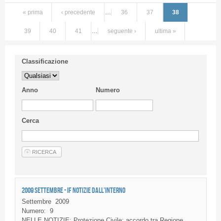
« prima
‹ precedente
…
36
37
38
39
40
41
…
seguente ›
ultima »
Classificazione
Anno
Numero
Cerca
2009 SETTEMBRE - IF NOTIZIE DALL'INTERNO
Settembre
2009
Numero:
9
NELLE
NOTIZIE
:
Protezione
Civile
:
accordo
tra
Regione