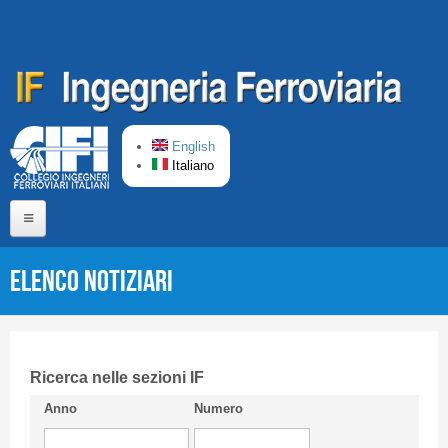
Salta al contenuto principale
English
Italiano
Home
Elenco Notiziari
Chi siamo
Comitato di Redazione
CIFI in breve
Ricerca nelle sezioni IF
Anno
Numero
Linee Guida