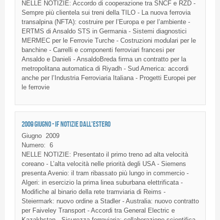
NELLE NOTIZIE: Accordo di cooperazione tra SNCF e RZD -
Sempre più clientela sui treni della TILO - La nuova ferrovia
transalpina (NFTA): costruire per l’Europa e per l’ambiente -
ERTMS di Ansaldo STS in Germania - Sistemi diagnostici
MERMEC per le Ferrovie Turche - Costruzioni modulari per le
banchine - Carrelli e componenti ferroviari francesi per
Ansaldo e Danieli - AnsaldoBreda firma un contratto per la
metropolitana automatica di Riyadh - Sud America: accordi
anche per l’Industria Ferroviaria Italiana - Progetti Europei per
le ferrovie
2009 GIUGNO - IF NOTIZIE DALL'ESTERO
Giugno
2009
Numero:
6
NELLE NOTIZIE: Presentato il primo treno ad alta velocità
coreano - L’alta velocità nelle priorità degli USA - Siemens
presenta Avenio: il tram ribassato più lungo in commercio -
Algeri: in esercizio la prima linea suburbana elettrificata -
Modifiche al binario della rete tramviaria di Reims -
Steiermark: nuovo ordine a Stadler - Australia: nuovo contratto
per Faiveley Transport - Accordi tra General Electric e
Kazakhstan - Sicurezza ferroviaria: collaborazione scientifica