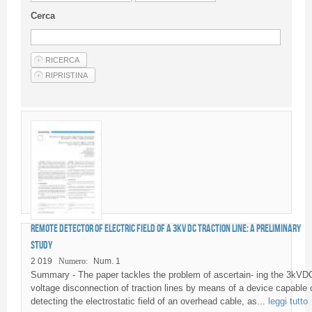
Linee Guida Per Gli Autori
Cerca
Privacy Policy
Articoli
Shop
Fornitori di prodotti e servizi
Remote detector of electric field of a 3kV DC traction line: a preliminary
study
2 019
Numero:
Num. 1
Summary - The paper tackles the problem of ascertain- ing the 3kVD
voltage disconnection of traction lines by means of a device capable 
detecting the electrostatic field of an overhead cable, as...
leggi tutto