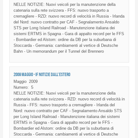
NELLE
NOTIZIE
:
Nuovi
veicoli
per la
manutenzione
della
catenaria
sulla
rete
svizzera
-
FFS
:
nuovo
trasporto
a
cremagliere
-
RZD
:
nuovo
record
di
velocità
in Russia -
Irlanda
del
Nord
:
nuovo
contratto
per
CAF
-
Segnalamento
Ansaldo
STS
per Long Island Railroad -
Manutenzione
italiana
dei
sistemi
ERTMS
in
Spagna
-
Gara
di
appalto
record per le
FFS
- Bombardier
ed
Alstom
:
ordine
da
DB per la
suburbana
di
Stoccarda
-
Germania
:
cambiamenti
al
vertice
di
Deutsche
Bahn
- Un memorandum per
il
Tunnel del
Brennero
2009 MAGGIO - IF NOTIZIE DALL'ESTERO
Maggio
2009
Numero:
5
NELLE NOTIZIE: Nuovi veicoli per la manutenzione della
catenaria sulla rete svizzera - RZD: nuovo record di velocità in
Russia - FFS: nuovo trasporto a cremagliere - Irlanda del
Nord: nuovo contratto per CAF - Segnalamento Ansaldo STS
per Long Island Railroad - Manutenzione italiana dei sistemi
ERTMS in Spagna - Gara di appalto record per le FFS -
Bombardier ed Alstom: ordine da DB per la suburbana di
Stoccarda - Germania: cambiamenti al vertice di Deutsche