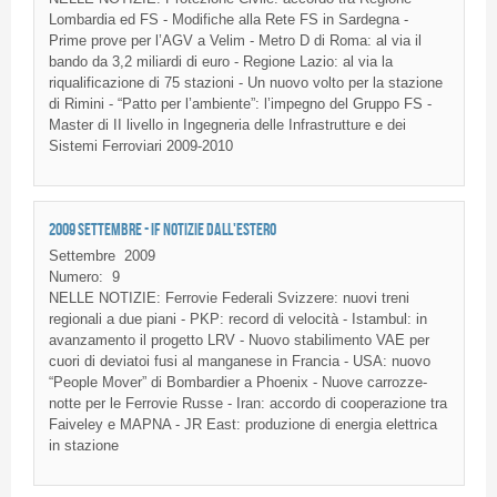
Lombardia
ed
FS
-
Modifiche
alla
Rete
FS
in
Sardegna
-
Prime prove per
l’AGV
a
Velim
- Metro D
di
Roma: al via
il
bando
da
3,2
miliardi
di
euro -
Regione
Lazio
: al via la
riqualificazione
di
75
stazioni
- Un
nuovo
volto
per la
stazione
di
Rimini
-
“Patto
per
l’ambiente”
:
l’impegno
del
Gruppo
FS
-
Master
di
II
livello
in
Ingegneria
delle
Infrastrutture
e
dei
Sistemi
Ferroviari
2009-2010
2009 SETTEMBRE - IF NOTIZIE DALL'ESTERO
Settembre
2009
Numero:
9
NELLE NOTIZIE: Ferrovie Federali Svizzere: nuovi treni
regionali a due piani - PKP: record di velocità - Istambul: in
avanzamento il progetto LRV - Nuovo stabilimento VAE per
cuori di deviatoi fusi al manganese in Francia - USA: nuovo
“People Mover” di Bombardier a Phoenix - Nuove carrozze-
notte per le Ferrovie Russe - Iran: accordo di cooperazione tra
Faiveley e MAPNA - JR East: produzione di energia elettrica
in stazione