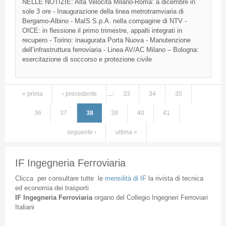
NELLE
NOTIZIE
: Alta
Velocità
Milano-Roma: a
dicembre
in
sole 3 ore -
Inaugurazione
della
linea
metrotramviaria
di
Bergamo-Albino
-
MaIS
S.p.A.
nella
compagine
di
NTV
-
OICE
: in
flessione
il
primo
trimestre
,
appalti
integrati
in
recupero
- Torino:
inaugurata
Porta
Nuova
-
Manutenzione
dell’infrastruttura
ferroviaria
-
Linea
AV/AC Milano – Bologna:
esercitazione
di
soccorso
e
protezione
civile
« prima
‹ precedente
…
33
34
35
Pagine
36
37
38
39
40
41
seguente ›
ultima »
IF Ingegneria Ferroviaria
Clicca
per
consultare
tutte
le
mensilità
di
IF
la
rivista
di
tecnica
ed
economia
dei
trasporti
IF
Ingegneria
Ferroviaria
organo
del
Collegio
Ingegneri
Ferroviari
Italiani