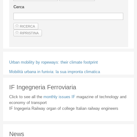
Guideline for authors
Cerca
Privacy & Policy
Articles
Shop
Suppliers of products and services
Urban mobility by ropeways: their climate footprint
Mobilità urbana in funivia: la sua impronta climatica
IF Ingegneria Ferroviaria
Click to see all the
monthly issues IF
magazine of technology and
economy of transport
IF Ingegeria Railway organ of college Italian railway engineers
News