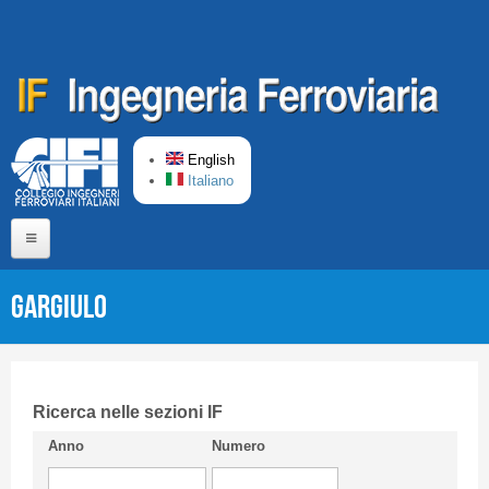
Skip to main content
English
Italiano
Home
GARGIULO
About us
Editorial Board
Short presentation CIFI
Ricerca nelle sezioni IF
Anno
Numero
Guideline