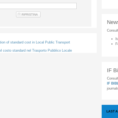
New
Consul
It
tion of standard cost in Local Public Transport
F
el costo standard nel Trasporto Pubblico Locale
IF Bi
Consult
IF BI
journal
LAST 