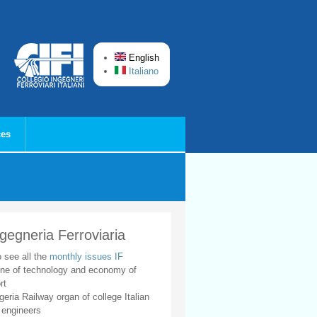
English
Italiano
ces
ngegneria Ferroviaria
o see all the
monthly issues IF
ne of technology and economy of
rt
geria Railway organ of college Italian
 engineers