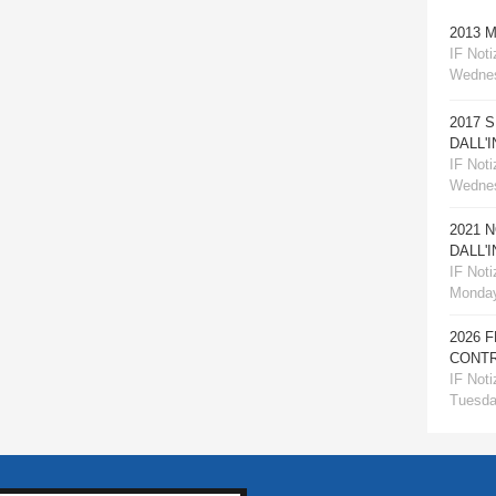
2013 
IF Notiz
Wednes
2017 
DALL'
IF Notiz
Wednes
2021 
DALL'
IF Notiz
Monday
2026 
CONTR
IF Notiz
Tuesday