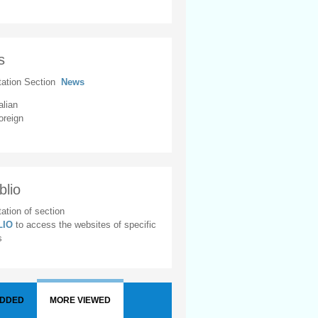
s
tation Section
News
alian
oreign
blio
ation of section
BLIO
to access the websites of specific
s
ADDED
MORE VIEWED