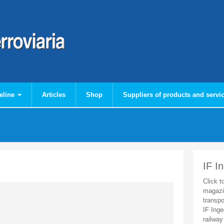
eline
Articles
Shop
Suppliers of products and servi
IF I
Click t
magazi
transpo
IF Inge
railway