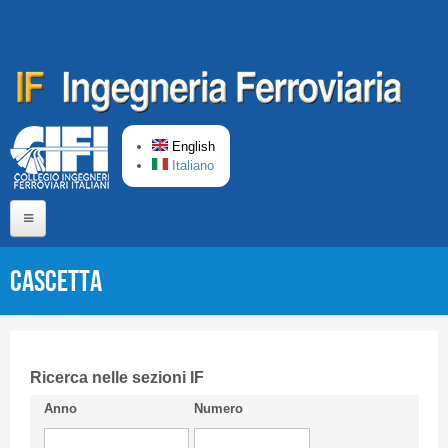
Skip to main content
English
Italiano
Home
CASCETTA
About us
Editorial Board
Short presentation CIFI
Ricerca nelle sezioni IF
Anno
Numero
Guideline