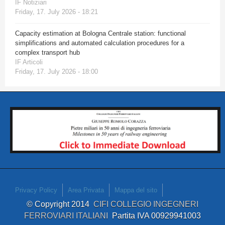
IF Notiziari
Friday, 17. July 2026 - 18:21
Capacity estimation at Bologna Centrale station: functional
simplifications and automated calculation procedures for a
complex transport hub
IF Articoli
Friday, 17. July 2026 - 18:00
Privacy Policy
Area Privata
Mappa del sito
© Copyright 2014
CIFI COLLEGIO INGEGNERI
FERROVIARI ITALIANI
Partita IVA 00929941003