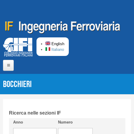
Skip to main content
English
Italiano
Home
BOCCHIERI
About us
Editorial Board
Short presentation CIFI
Ricerca nelle sezioni IF
Anno
Numero
Guideline