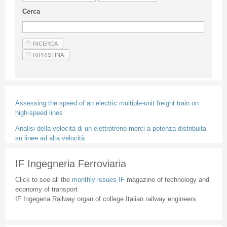
Guideline for authors
Cerca
Privacy & Policy
Articles
Shop
Suppliers of products and services
Assessing the speed of an electric multiple-unit freight train on
high-speed lines
Analisi della velocità di un elettrotreno merci a potenza distribuita
su linee ad alta velocità
IF Ingegneria Ferroviaria
Click to see all the
monthly issues IF
magazine of technology and
economy of transport
IF Ingegeria Railway organ of college Italian railway engineers