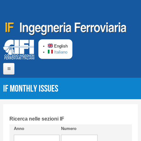
Skip to main content
English
Italiano
Home
IF monthly issues
About us
Editorial Board
Short presentation CIFI
Ricerca nelle sezioni IF
Anno
Numero
Guideline