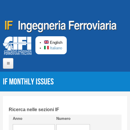
Skip to main content
English
Italiano
Home
IF monthly issues
About us
Editorial Board
Short presentation CIFI
Ricerca nelle sezioni IF
Anno
Numero
Guideline