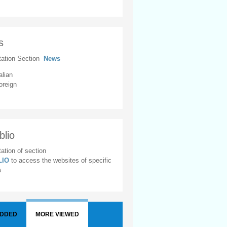
s
tation Section
News
alian
oreign
blio
ation of section
BLIO
to access the websites of specific
s
ADDED
MORE VIEWED