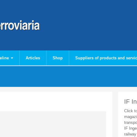
eline
Articles
Shop
Suppliers of products and servi
IF I
Click t
magazi
transpo
IF Inge
railway