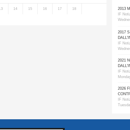
2013 
13
14
15
16
17
18
IF Notiz
Wednes
2017 
DALL'
IF Notiz
Wednes
2021 
DALL'
IF Notiz
Monday
2026 
CONTR
IF Notiz
Tuesday