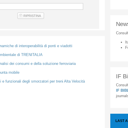
New
Consul
It
miche di interoperabilità di ponti e viadotti
F
e ambientale di TRENITALIA
analisi dei consumi e della soluzione ferroviaria
punta mobile
IF Bi
 e funzionali degli smorzatori per treni Alta Velocità
Consult
IF BI
journal
LAST 