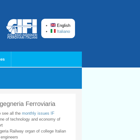
English
Italiano
ces
ngegneria Ferroviaria
o see all the
monthly issues IF
ne of technology and economy of
rt
geria Railway organ of college Italian
 engineers