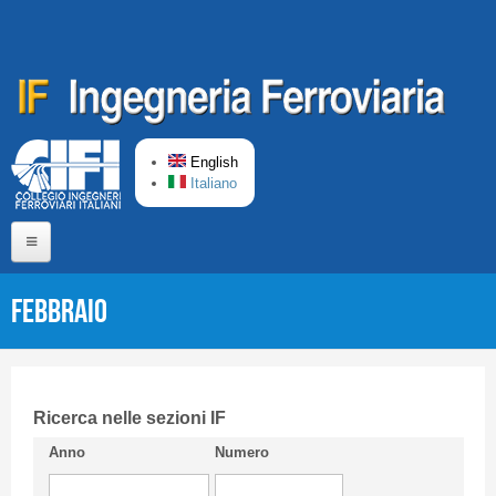
Skip to main content
English
Italiano
Home
Febbraio
About us
Editorial Board
Short presentation CIFI
Ricerca nelle sezioni IF
Anno
Numero
Guideline