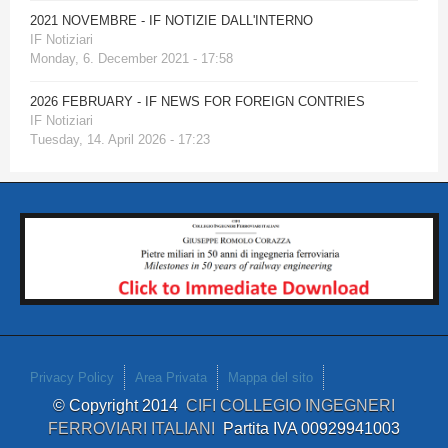
2021 NOVEMBRE - IF NOTIZIE DALL'INTERNO
IF Notiziari
Monday, 6. December 2021 - 17:58
2026 FEBRUARY - IF NEWS FOR FOREIGN CONTRIES
IF Notiziari
Tuesday, 14. April 2026 - 17:23
Privacy Policy
Area Privata
Mappa del sito
© Copyright 2014
CIFI COLLEGIO INGEGNERI
FERROVIARI ITALIANI
Partita IVA 00929941003