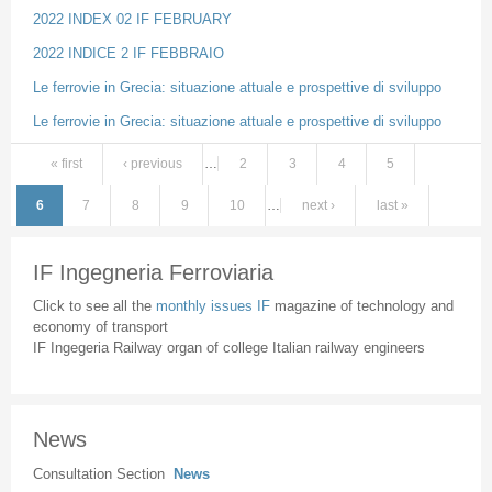
2022 INDEX 02 IF FEBRUARY
2022 INDICE 2 IF FEBBRAIO
Le ferrovie in Grecia: situazione attuale e prospettive di sviluppo
Le ferrovie in Grecia: situazione attuale e prospettive di sviluppo
« first
‹ previous
…
2
3
4
5
Pages
6
7
8
9
10
…
next ›
last »
IF Ingegneria Ferroviaria
Click to see all the
monthly issues IF
magazine of technology and
economy of transport
IF Ingegeria Railway organ of college Italian railway engineers
News
Consultation Section
News