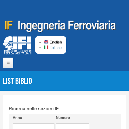
Skip to main content
English
Italiano
Home
List Biblio
About us
Editorial Board
Short presentation CIFI
Ricerca nelle sezioni IF
Anno
Numero
Guideline