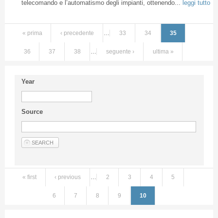
telecomando e l’automatismo degli impianti, ottenendo...
leggi tutto
« prima
‹ precedente
…
33
34
35
36
37
38
…
seguente ›
ultima »
Year
Source
« first
‹ previous
…
2
3
4
5
Pages
6
7
8
9
10