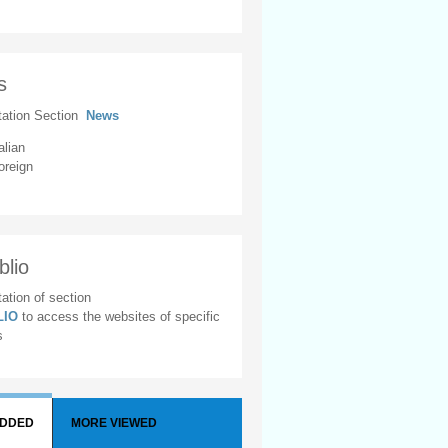
s
tation Section
News
alian
oreign
blio
ation of section
BLIO
to access the websites of specific
s
ADDED
MORE VIEWED