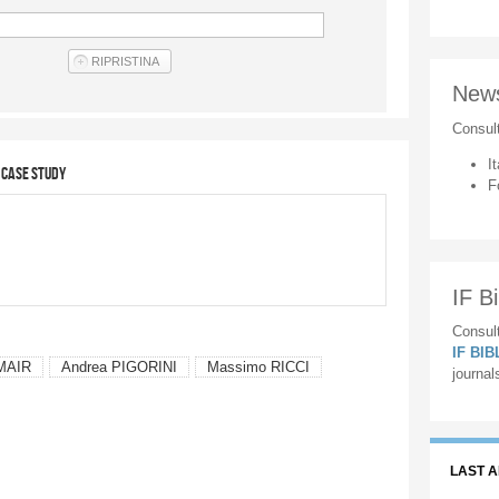
New
Consul
It
a case study
F
IF Bi
Consult
IF BI
 MAIR
Andrea PIGORINI
Massimo RICCI
journal
LAST 