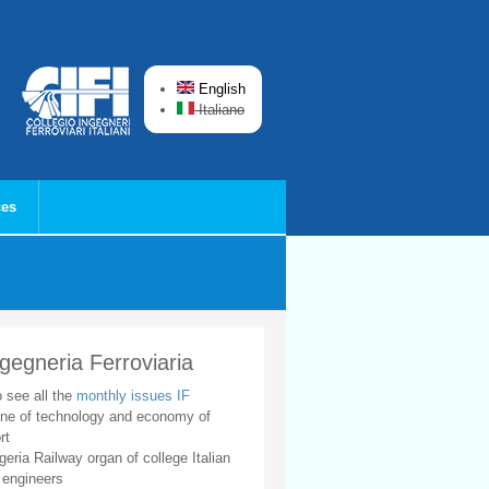
English
Italiano
ces
ngegneria Ferroviaria
o see all the
monthly issues IF
ne of technology and economy of
rt
geria Railway organ of college Italian
 engineers