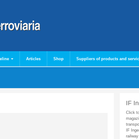
eline
Articles
Shop
Suppliers of products and servi
IF I
Click t
magazi
transpo
IF Inge
railway