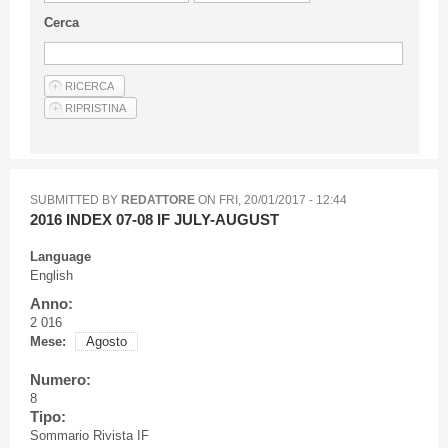
Guideline for authors
Cerca
Privacy & Policy
Articles
Shop
Suppliers of products and services
SUBMITTED BY
REDATTORE
ON
FRI, 20/01/2017 - 12:44
2016 INDEX 07-08 IF JULY-AUGUST
Language
English
Anno:
2 016
Mese:
Agosto
Numero:
8
Tipo:
Sommario Rivista IF