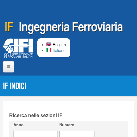
Skip to main content
English
Italiano
Home
IF Indici
About us
Editorial Board
Short presentation CIFI
Ricerca nelle sezioni IF
Anno
Numero
Guideline