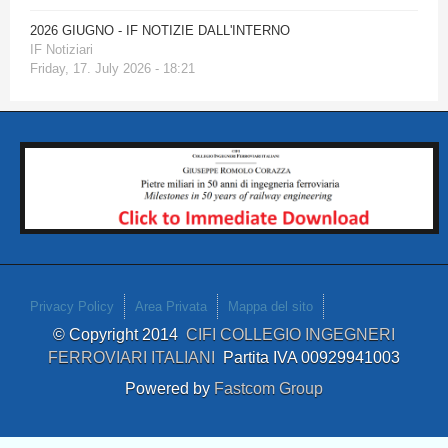
2026 GIUGNO - IF NOTIZIE DALL'INTERNO
IF Notiziari
Friday, 17. July 2026 - 18:21
Privacy Policy
Area Privata
Mappa del sito
© Copyright 2014
CIFI COLLEGIO INGEGNERI
FERROVIARI ITALIANI
Partita IVA 00929941003
Powered by
Fastcom Group