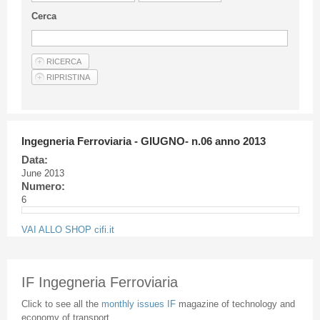
Guideline for authors
Cerca
Privacy & Policy
Articles
Shop
Suppliers of products and services
Ingegneria Ferroviaria - GIUGNO- n.06 anno 2013
Data:
June 2013
Numero:
6
VAI ALLO SHOP cifi.it
IF Ingegneria Ferroviaria
Click to see all the
monthly issues IF
magazine of technology and
economy of transport