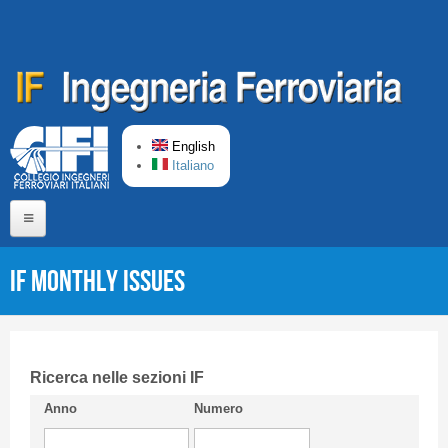
Skip to main content
English
Italiano
Home
IF monthly issues
About us
Editorial Board
Short presentation CIFI
Ricerca nelle sezioni IF
Anno
Numero
Guideline