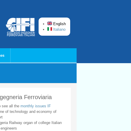
English
Italiano
ces
ngegneria Ferroviaria
o see all the
monthly issues IF
ne of technology and economy of
rt
geria Railway organ of college Italian
 engineers