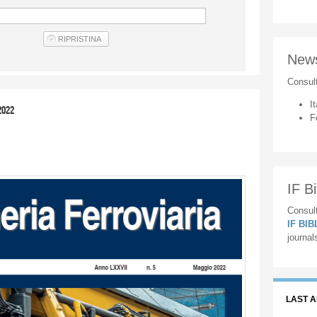
New
Consul
It
2022
F
IF Bi
Consult
IF BI
journal
LAST 