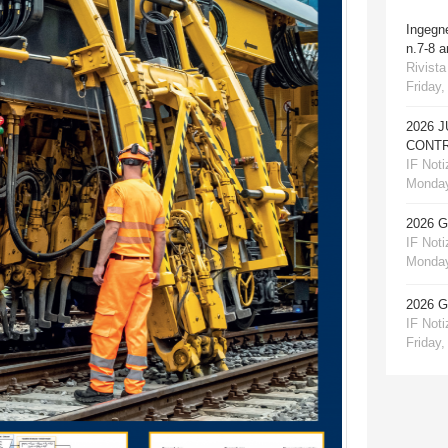
Ingegn
n.7-8 
Rivista
Friday,
2026 
CONTR
IF Notiz
Monday
2026 
IF Notiz
Monday
2026 
IF Notiz
Friday,