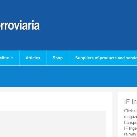
eline
Articles
Shop
Suppliers of products and servi
IF I
Click t
magazi
transpo
IF Inge
railway