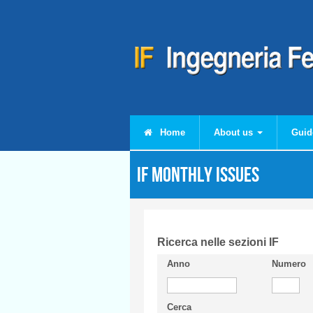
Skip to main content
Home
About us
Guid
IF monthly issues
Ricerca nelle sezioni IF
Anno
Numero
Cerca