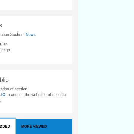
s
tation Section
News
alian
oreign
blio
ation of section
BLIO
to access the websites of specific
s
ADDED
MORE VIEWED