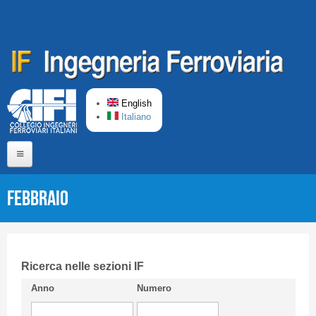
Skip to main content
English
Italiano
Home
Febbraio
About us
Editorial Board
Short presentation CIFI
Ricerca nelle sezioni IF
Anno
Numero
Guideline