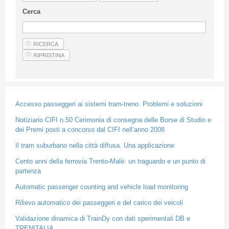
Guideline for authors
Cerca
Privacy & Policy
Articles
Shop
Suppliers of products and services
Accesso passeggeri ai sistemi tram-treno. Problemi e soluzioni
Notiziario CIFI n.50 Cerimonia di consegna delle Borse di Studio e
dei Premi posti a concorso dal CIFI nell’anno 2008
Il tram suburbano nella città diffusa. Una applicazione
Cento anni della ferrovia Trento-Malè: un traguardo e un punto di
partenza
Automatic passenger counting and vehicle load monitoring
Rilievo automatico dei passeggeri e del carico dei veicoli
Validazione dinamica di TrainDy con dati sperimentali DB e
TRENITALIA