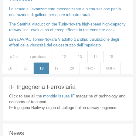
Lo scavo e l’avanzamento meccanizzato a piena sezione per la
costruzione di gallerie per opere infrastrutturali
The Santhià Viaduct on the Turin-Novara high-speed high-capacity
railway line: evaluation of creep effects in the concrete deck
Linea AV/AC Torino-Novara Viadotto Santhià: valutazione degli
effetti della viscosità del calcestruzzo dell’impalcato
« first
‹ previous
…
12
13
14
15
Pages
16
17
18
19
20
next ›
last »
IF Ingegneria Ferroviaria
Click to see all the
monthly issues IF
magazine of technology and
economy of transport
IF Ingegeria Railway organ of college Italian railway engineers
News