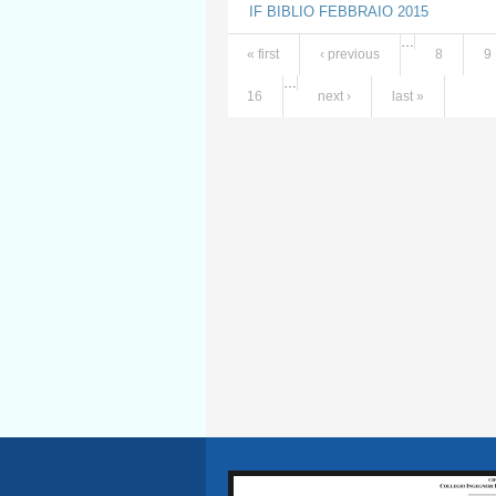
IF BIBLIO FEBBRAIO 2015
…
« first
‹ previous
8
9
Pages
…
16
next ›
last »