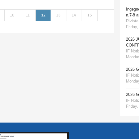
Ingegn
n.7-8 
10
11
12
13
14
15
Rivista
Friday,
2026 
CONTR
IF Notiz
Monday
2026 
IF Notiz
Monday
2026 
IF Notiz
Friday,