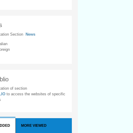
s
tation Section
News
alian
oreign
blio
ation of section
BLIO
to access the websites of specific
s
ADDED
MORE VIEWED