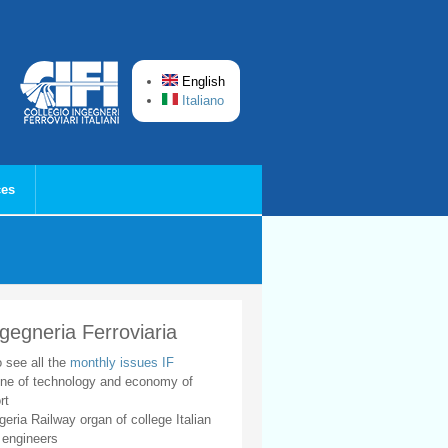
English
Italiano
ces
ngegneria Ferroviaria
o see all the
monthly issues IF
ne of technology and economy of
rt
geria Railway organ of college Italian
 engineers