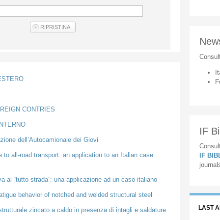
New
Consul
It
'ESTERO
F
OREIGN CONTRIES
'INTERNO
IF Bi
azione dell’Autocamionale dei Giovi
Consult
to all-road transport: an application to an Italian case
IF BI
journal
 al “tutto strada”: una applicazione ad un caso italiano
fatigue behavior of notched and welded structural steel
LAST 
rutturale zincato a caldo in presenza di intagli e saldature