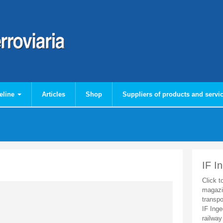
eline
Articles
Shop
Suppliers of products and servi
IF I
Click t
magazi
transpo
IF Inge
railway