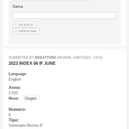
Guideline for authors
Cerca
Privacy & Policy
Articles
Shop
Suppliers of products and services
SUBMITTED BY
REDATTORE
ON
MON, 10/07/2023 - 15:54
2023 INDEX 06 IF JUNE
Language
English
Anno:
2 023
Mese:
Giugno
Numero:
6
Tipo:
Sommario Rivista IF