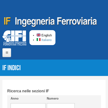
Skip to main content
English
Italiano
Home
IF Indici
About us
Editorial Board
Short presentation CIFI
Ricerca nelle sezioni IF
Anno
Numero
Guideline