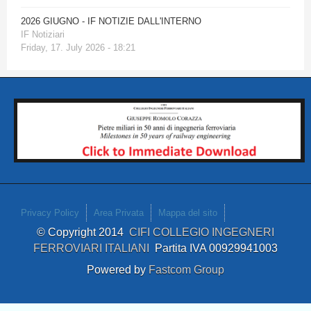
2026 GIUGNO - IF NOTIZIE DALL'INTERNO
IF Notiziari
Friday, 17. July 2026 - 18:21
Privacy Policy
Area Privata
Mappa del sito
© Copyright 2014
CIFI COLLEGIO INGEGNERI
FERROVIARI ITALIANI
Partita IVA 00929941003
Powered by
Fastcom Group