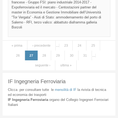
francese - Gruppo FSI: piano industriale 2014-2017 -
Expoferroviaria ed il mercato - Centostazioni partner del
master in Economia e Gestione Immobiliare dell’Università
“Tor Vergata” - Aiuti di Stato: ammodernamento del porto di
Salerno - RFI, terzo valico: abbattuto diaframma galleria
Borzoli
« prima
‹ precedente
…
23
24
25
Pagine
26
27
28
29
30
31
…
seguente ›
ultima »
IF Ingegneria Ferroviaria
Clicca
per
consultare
tutte
le
mensilità
di
IF
la
rivista
di
tecnica
ed
economia
dei
trasporti
IF
Ingegneria
Ferroviaria
organo
del
Collegio
Ingegneri
Ferroviari
Italiani