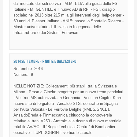
dal mercato dei soli servizi - M.M. ELIA alla guida delle FS
Italiane - M. GENTILE è il nuovo AD di RFI - FSI, disagio
sociale: nel 2013 oltre 215 mila gli interventi degli help-center -
50 anni di Plasser Italiana - ANIE: nasce lo Sportello Ricerca -
Master universitario di II livello in Ingegneria delle
Infrastrutture e dei Sistemi Ferroviari
2014 SETTEMBRE - IF NOTIZIE DALL'ESTERO
Settembre
2014
Numero:
9
NELLE NOTIZIE: Collegamenti più stabili tra la Svizzera e
Milano - Prasa e Gibela: progetto per un nuovo treno pendolari
- Vectron MS autorizzata in Germania - Vossloh-Cogifer-Kihn:
nuovo sito di forgiatura - Ansaldo STS: contratto in Spagna
per l’Alta Velocità - Le Ferrovie Belghe (NMBS/SNCB),
AnsaldoBreda e Finmeccanica chiudono la controversia
relativa ai treni V250 - Amtrak: alla ricerca di nuovo materiale
rotabile AV/AC - Il “Bogie Technical Centre” di Bombardier
operativo - LUPI-DOBRINT: vertice bilaterale