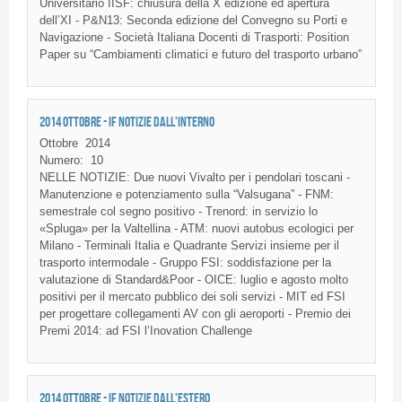
Universitario
IISF
:
chiusura
della
X
edizione
ed
apertura
dell’XI
- P&
N13
:
Seconda
edizione
del
Convegno
su
Porti
e
Navigazione
-
Società
Italiana
Docenti
di
Trasporti
: Position
Paper
su
“Cambiamenti
climatici
e
futuro
del
trasporto
urbano”
2014 OTTOBRE - IF NOTIZIE DALL'INTERNO
Ottobre
2014
Numero:
10
NELLE NOTIZIE: Due nuovi Vivalto per i pendolari toscani -
Manutenzione e potenziamento sulla “Valsugana” - FNM:
semestrale col segno positivo - Trenord: in servizio lo
«Spluga» per la Valtellina - ATM: nuovi autobus ecologici per
Milano - Terminali Italia e Quadrante Servizi insieme per il
trasporto intermodale - Gruppo FSI: soddisfazione per la
valutazione di Standard&Poor - OICE: luglio e agosto molto
positivi per il mercato pubblico dei soli servizi - MIT ed FSI
per progettare collegamenti AV con gli aeroporti - Premio dei
Premi 2014: ad FSI l’Inovation Challenge
2014 OTTOBRE - IF NOTIZIE DALL'ESTERO