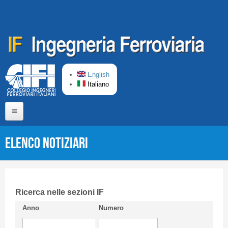
Salta al contenuto principale
English
Italiano
Home
Elenco Notiziari
Chi siamo
Comitato di Redazione
CIFI in breve
Ricerca nelle sezioni IF
Anno
Numero
Linee Guida