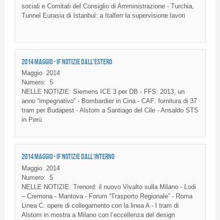
sociali
e
Comitati
del
Consiglio
di
Amministrazione
-
Turchia
,
Tunnel Eurasia
di
Istanbul: a
Italferr
la
supervisione
lavori
2014 MAGGIO - IF NOTIZIE DALL'ESTERO
Maggio
2014
Numero:
5
NELLE NOTIZIE: Siemens ICE 3 per DB - FFS: 2013, un
anno “impegnativo” - Bombardier in Cina - CAF: fornitura di 37
tram per Budapest - Alstom a Santiago del Cile - Ansaldo STS
in Perù
2014 MAGGIO - IF NOTIZIE DALL'INTERNO
Maggio
2014
Numero:
5
NELLE NOTIZIE: Trenord: il nuovo Vivalto sulla Milano - Lodi
– Cremona - Mantova - Forum “Trasporto Regionale” - Roma
Linea C: opere di collegamento con la linea A - I tram di
Alstom in mostra a Milano con l’eccellenza del design