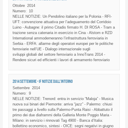
Ottobre
2014
Numero:
10
NELLE NOTIZIE: Un Pendolino italiano per la Polonia - RFI-
UFT: convenzione attuativa per l’adeguamento del Corridoio
Luino - Aubagne: il primo Citadis firmato H. DI ROSA - Tram a
trazione senza catenaria in esercizio in Cina - Alstom e RZD
International ammoderneranno l’infrastruttura ferroviaria in
Serbia - ERFA: allarme degli operatori europei per le politiche
ferroviarie nell’UE - Dialogo internazionale sugli
sviluppi globali del settore ferroviario a InnoTrans 2014 -
Rendere sicuri ed efficienti i lavori di armamento ferroviario
2014 SETTEMBRE - IF NOTIZIE DALL'INTERNO
Settembre
2014
Numero:
9
NELLE NOTIZIE: Trenord: entra in servizio “Maloja” - Musica
nuova sui binari del Piemonte: arriva “jazz” - Palermo: chiusi
tre passaggi a livello sulla Palermo-Punta Raisi - Abbattuto il
primo dei due diaframmi della Galleria Monte Poggio Maria -
Milano: in servizio i rinnovati Tag 4900 - Banca d’Italia:
bollettino economico, sintesi - OICE: segni negativi in giugno