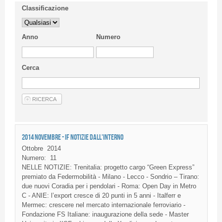
Classificazione
Anno
Numero
Cerca
2014 NOVEMBRE - IF NOTIZIE DALL'INTERNO
Ottobre
2014
Numero:
11
NELLE
NOTIZIE
:
Trenitalia
:
progetto
cargo “Green Express”
premiato
da
Federmobilità
- Milano -
Lecco
-
Sondrio
–
Tirano
:
due
nuovi
Coradia
per i
pendolari
- Roma: Open Day in Metro
C -
ANIE
:
l’export
cresce
di
20
punti
in 5
anni
-
Italferr
e
Mermec
:
crescere
nel
mercato
internazionale
ferroviario
-
Fondazione
FS
Italiane
:
inaugurazione
della
sede
- Master