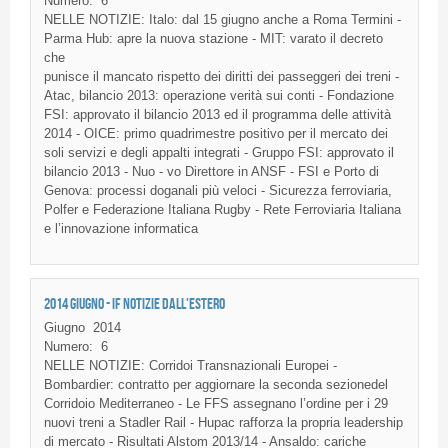
Numero:
6
NELLE
NOTIZIE
:
Italo
:
dal
15
giugno
anche
a Roma Termini -
Parma Hub:
apre
la
nuova
stazione
- MIT:
varato
il
decreto
che
punisce
il
mancato
rispetto
dei
diritti
dei
passeggeri
dei
treni
-
Atac
,
bilancio
2013:
operazione
verità
sui
conti
-
Fondazione
FSI
:
approvato
il
bilancio
2013
ed
il
programma
delle
attività
2014 -
OICE
:
primo
quadrimestre
positivo
per
il
mercato
dei
soli
servizi
e
degli
appalti
integrati
-
Gruppo
FSI
:
approvato
il
bilancio
2013 -
Nuo
-
vo
Direttore
in
ANSF
-
FSI
e Porto
di
Genova
:
processi
doganali
più
veloci
-
Sicurezza
ferroviaria
,
Polfer
e
Federazione
Italiana
Rugby -
Rete
Ferroviaria
Italiana
e
l’innovazione
informatica
2014 GIUGNO - IF NOTIZIE DALL'ESTERO
Giugno
2014
Numero:
6
NELLE
NOTIZIE
:
Corridoi
Transnazionali
Europei
-
Bombardier:
contratto
per
aggiornare
la
seconda
sezionedel
Corridoio
Mediterraneo
- Le
FFS
assegnano
l’ordine
per i 29
nuovi
treni
a
Stadler
Rail -
Hupac
rafforza
la
propria
leadership
di
mercato
-
Risultati
Alstom
2013/14 -
Ansaldo
:
cariche