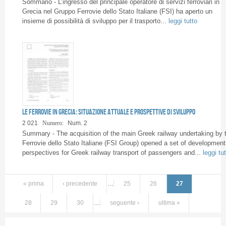
Sommario - L’ingresso del principale operatore di servizi ferroviari in
Grecia nel Gruppo Ferrovie dello Stato Italiane (FSI) ha aperto un
insieme di possibilità di sviluppo per il trasporto...
leggi tutto
Le ferrovie in Grecia: situazione attuale e prospettive di sviluppo
2 021
Numero:
Num. 2
Summary - The acquisition of the main Greek railway undertaking by 
Ferrovie dello Stato Italiane (FSI Group) opened a set of development
perspectives for Greek railway transport of passengers and...
leggi tu
« prima
‹ precedente
…
25
26
27
28
29
30
…
seguente ›
ultima »