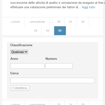
successione delle attività di analisi e simulazione da eseguire al fine d
effettuare una valutazione preliminare dei fattori di...
leggi tutto
« prima
‹ precedente
…
90
91
92
93
94
95
Classificazione
Anno
Numero
Cerca
« prima
‹ precedente
…
33
34
35