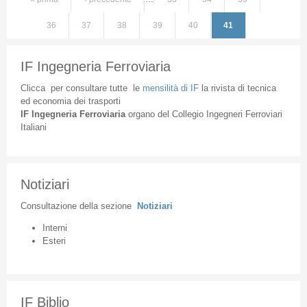
Pagine
36
37
38
39
40
41
IF Ingegneria Ferroviaria
Clicca
per
consultare
tutte
le
mensilità
di
IF
la
rivista
di
tecnica
ed
economia
dei
trasporti
IF
Ingegneria
Ferroviaria
organo
del
Collegio
Ingegneri
Ferroviari
Italiani
Notiziari
Consultazione
della
sezione
Notiziari
Interni
Esteri
IF Biblio