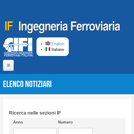
Salta al contenuto principale
English
Italiano
Home
Elenco Notiziari
Chi siamo
Comitato di Redazione
CIFI in breve
Ricerca nelle sezioni IF
Anno
Numero
Linee Guida