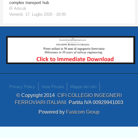
complex transport hub
IF Articoli
Venerdì, 17. Luglio 2026 - 18:00
Privacy Policy
Area Privata
Mappa del sito
© Copyright 2014
CIFI COLLEGIO INGEGNERI
FERROVIARI ITALIANI
Partita IVA 00929941003
Powered by
Fastcom Group