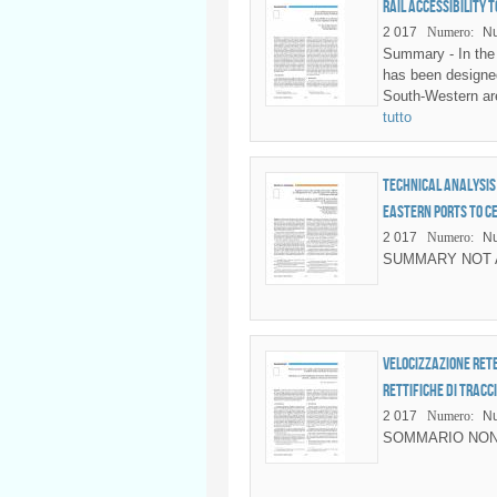
Rail accessibility 
2 017
Numero:
Nu
Summary - In the 
has been designed
South-Western are
tutto
Technical analysis 
eastern ports to C
2 017
Numero:
Nu
SUMMARY NOT 
Velocizzazione rete
rettifiche di tracc
2 017
Numero:
Nu
SOMMARIO NON