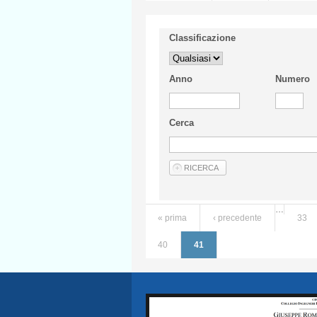
Classificazione
Anno
Numero
Cerca
…
« prima
‹ precedente
33
Pagine
40
41