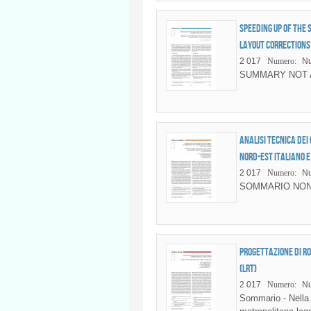
Speeding up of the
layout corrections
2 017
Numero:
Nu
SUMMARY NOT 
Analisi tecnica dei 
nord-est italiano e
2 017
Numero:
Nu
SOMMARIO NON
Progettazione di ro
(LRT)
2 017
Numero:
Nu
Sommario - Nella c