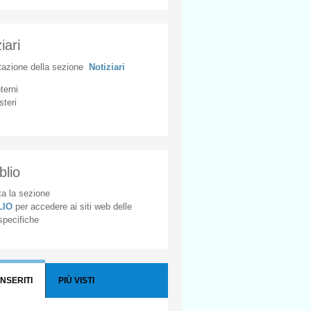
iari
tazione
della
sezione
Notiziari
nterni
steri
blio
a la sezione
BLIO
per accedere ai siti web delle
 specifiche
INSERITI
PIÙ VISTI