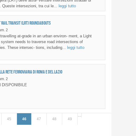
era (LRT) deve attra- versare intersezioni stradali di
 Queste intersezioni, tra cui le...
leggi tutto
t Rail Transit (LRT) roundabouts
m. 2
ravelling at-grade in an urban environ- ment, a Light
) system needs to traverse road intersections of
es. These intersec- tions, including...
leggi tutto
lla rete ferroviaria di Roma e del Lazio
m. 2
 DISPONIBILE
…
45
46
47
48
49