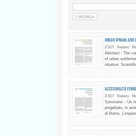
Urban sprawl and c
2 017
Numero:
Nu
Abstract - The ca
of urban settlemen
intuitive. Scienti
Accessibilità ferro
2 017
Numero:
Nu
Sommario – Un nuo
progettato, in anni
di Roma. L’impian