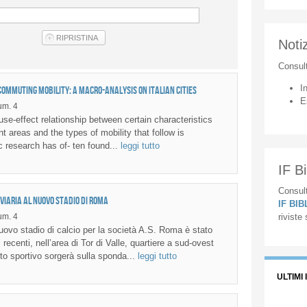
Notiz
Consul
I
ommuting mobility: a macro-analysis on Italian cities
E
m. 4
use-effect relationship between certain characteristics
t areas and the types of mobility that follow is
fic research has of- ten found...
leggi tutto
IF Bi
Consult
viaria al nuovo stadio di Roma
IF BI
m. 4
riviste
vo stadio di calcio per la società A.S. Roma è stato
 recenti, nell’area di Tor di Valle, quartiere a sud-ovest
to sportivo sorgerà sulla sponda...
leggi tutto
ULTIMI 