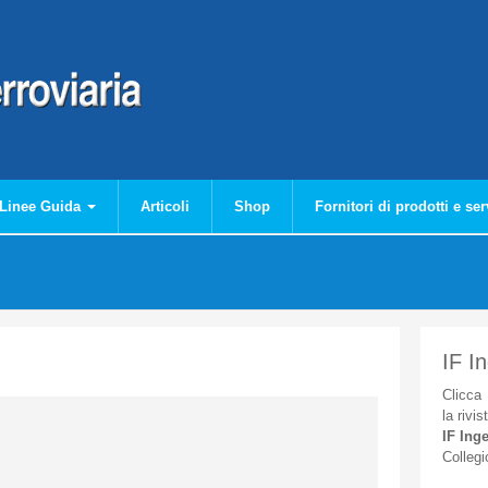
Linee Guida
Articoli
Shop
Fornitori di prodotti e ser
IF I
Clicca
la
rivis
IF
Inge
Collegi