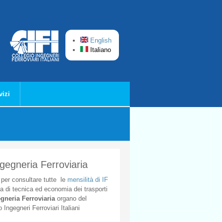
English
Italiano
vizi
ngegneria Ferroviaria
per
consultare
tutte
le
mensilità
di
IF
ta
di
tecnica
ed
economia
dei
trasporti
gneria
Ferroviaria
organo
del
o
Ingegneri
Ferroviari
Italiani