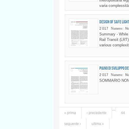
metropolitana legg
varia complessità.
Design of safe Ligh
2 017
Numero:
Nu
Summary - While t
Rail Transit (LRT
various complexiti
Piano di sviluppo de
2 017
Numero:
Nu
SOMMARIO NON
…
« prima
‹ precedente
44
Pagine
seguente ›
ultima »