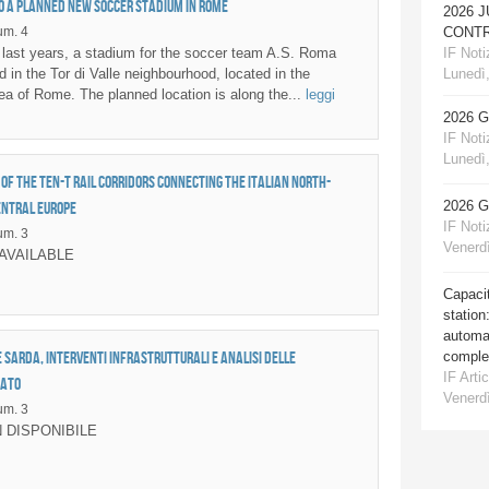
to a planned new soccer stadium in Rome
2026 
m. 4
CONTR
IF Notiz
last years, a stadium for the soccer team A.S. Roma
Lunedì,
 in the Tor di Valle neighbourhood, located in the
a of Rome. The planned location is along the...
leggi
2026 
IF Notiz
Lunedì,
of the TEN-T rail corridors connecting the Italian north-
2026 
entral Europe
IF Notiz
m. 3
Venerdì
AVAILABLE
Capacit
station
automat
comple
 sarda, interventi infrastrutturali e analisi delle
IF Artic
iato
Venerdì
m. 3
 DISPONIBILE