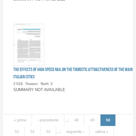
The effects of High Speed Rail on the touristic attractiveness of the main
Italian cities
2 016
Numero:
Num. 3
SUMMARY NOT AVAILABLE
« prima
‹ precedente
…
48
49
50
51
52
53
…
seguente ›
ultima »