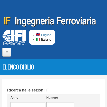
Salta al contenuto principale
English
Italiano
Home
Elenco Biblio
Chi siamo
Comitato di Redazione
CIFI in breve
Ricerca nelle sezioni IF
Anno
Numero
Linee Guida