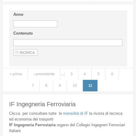
Anno
Contenuto
« prima
‹ precedente
…
3
4
5
6
Pagine
7
8
9
10
11
IF Ingegneria Ferroviaria
Clicca
per
consultare
tutte
le
mensilità
di
IF
la
rivista
di
tecnica
ed
economia
dei
trasporti
IF
Ingegneria
Ferroviaria
organo
del
Collegio
Ingegneri
Ferroviari
Italiani