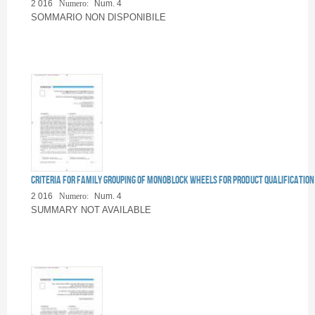
Pagine
2 016
Numero:
Num. 4
SOMMARIO NON DISPONIBILE
Criteria for family grouping of monoblock wheels for product qualification
2 016
Numero:
Num. 4
SUMMARY NOT AVAILABLE