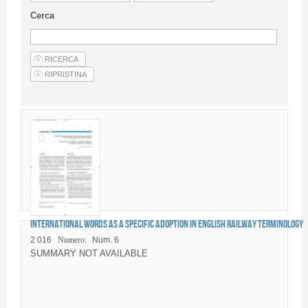
Linee Guida Per Gli Autori
Cerca
Privacy Policy
Articoli
Shop
Fornitori di prodotti e servizi
International words as a specific adoption in English railway terminology
2 016
Numero:
Num. 6
SUMMARY NOT AVAILABLE