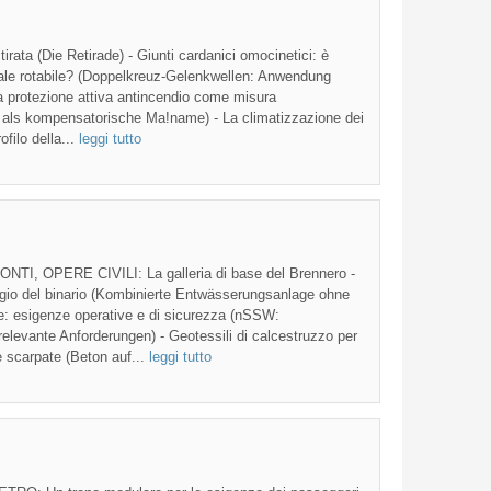
ta (Die Retirade) - Giunti cardanici omocinetici: è
iale rotabile? (Doppelkreuz-Gelenkwellen: Anwendung
 protezione attiva antincendio come misura
 als kompensatorische Ma!name) - La climatizzazione dei
ofilo della...
leggi tutto
, OPERE CIVILI: La galleria di base del Brennero -
io del binario (Kombinierte Entwässerungsanlage ohne
se: esigenze operative e di sicurezza (nSSW:
elevante Anforderungen) - Geotessili di calcestruzzo per
le scarpate (Beton auf...
leggi tutto