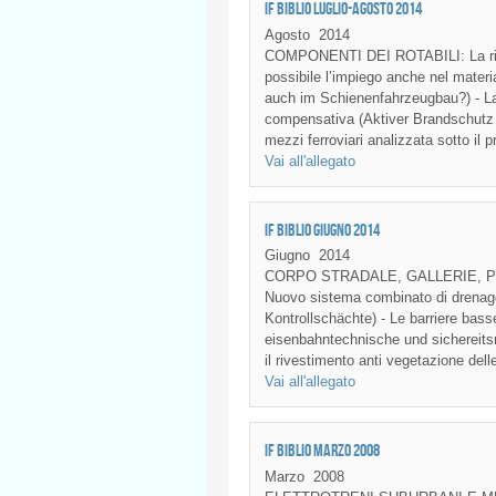
IF BIBLIO LUGLIO-AGOSTO 2014
Agosto
2014
COMPONENTI DEI ROTABILI: La ritira
possibile l’impiego anche nel mater
auch im Schienenfahrzeugbau?) - La
compensativa (Aktiver Brandschutz
mezzi ferroviari analizzata sotto il pr
Vai all'allegato
IF BIBLIO GIUGNO 2014
Giugno
2014
CORPO STRADALE, GALLERIE, PONTI
Nuovo sistema combinato di drenagg
Kontrollschächte) - Le barriere bas
eisenbahntechnische und sichereitsr
il rivestimento anti vegetazione del
Vai all'allegato
IF BIBLIO MARZO 2008
Marzo
2008