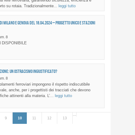
 rete ferroviaria, garantendo sicurezza, efficienza e
rto su rotaia. Tradizionalmente...
leggi tutto
 di Milano e Genova del 18.04.2024 – Progetto Unico e Stazioni
m. 8
 DISPONIBILE
zione: un ostracismo ingiustificato?
m. 8
amenti ferroviari impongono il rispetto indiscutibile
ale, anche, per i progettisti dei tracciati che devono
iche attinenti alla materia. L’...
leggi tutto
…
9
10
11
12
13