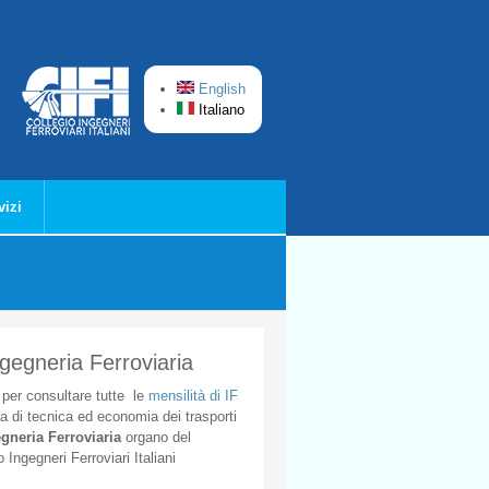
English
Italiano
vizi
ngegneria Ferroviaria
per
consultare
tutte
le
mensilità
di
IF
ta
di
tecnica
ed
economia
dei
trasporti
gneria
Ferroviaria
organo
del
o
Ingegneri
Ferroviari
Italiani