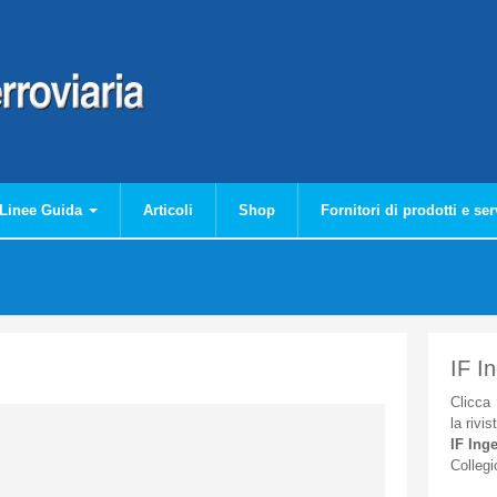
Linee Guida
Articoli
Shop
Fornitori di prodotti e ser
IF I
Clicca
la
rivis
IF
Inge
Collegi