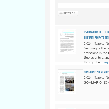
Estimation of the r
the implementation
2 024
Numero:
Nu
Summary - This ar
emissions in the 
Buenaventura and
through the...
legg
Convegno “Le ferrov
2 024
Numero:
N
SOMMARIO NON