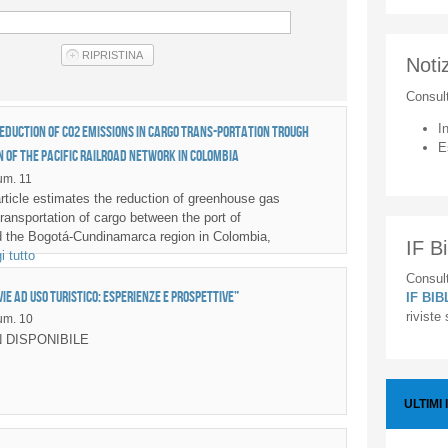
Notiz
Consul
I
eduction of CO2 emissions in cargo trans-portation trough
E
 of the Pacific railroad network in Colombia
m. 11
ticle estimates the reduction of greenhouse gas
transportation of cargo between the port of
 the Bogotá-Cundinamarca region in Colombia,
IF Bi
i tutto
Consult
ie ad uso turistico: esperienze e prospettive”
IF BI
riviste
um. 10
 DISPONIBILE
ULTIMI 