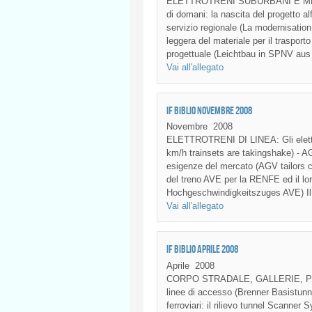
ELETTROTRENI SUBURBANI E METRO:
di domani: la nascita del progetto al
servizio regionale (La modernisation
leggera del materiale per il trasport
progettuale (Leichtbau in SPNV aus 
Vai all'allegato
IF BIBLIO NOVEMBRE 2008
Novembre
2008
ELETTROTRENI DI LINEA: Gli elettro
km/h trainsets are takingshake) - A
esigenze del mercato (AGV tailors ca
del treno AVE per la RENFE ed il l
Hochgeschwindigkeitszuges AVE) Il
Vai all'allegato
IF BIBLIO APRILE 2008
Aprile
2008
CORPO STRADALE, GALLERIE, PONTI
linee di accesso (Brenner Basistunn
ferroviari: il rilievo tunnel Scanner