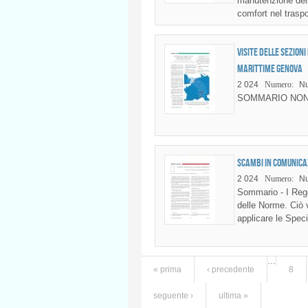
manutenzione della
comfort nel traspo
Visite delle sezioni
Marittime Genova
2 024
Numero:
Nu
SOMMARIO NON
Scambi in comunica
2 024
Numero:
Nu
Sommario - I Regol
delle Norme. Ciò v
applicare le Specif
…
« prima
‹ precedente
8
Pagine
seguente ›
ultima »