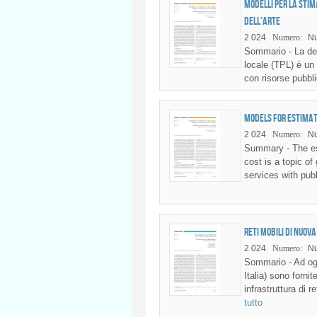
Modelli per la stim
dell’arte
2 024
Numero:
N
Sommario - La det
locale (TPL) è un
con risorse pubbli
Models for estimati
2 024
Numero:
N
Summary - The est
cost is a topic of
services with publ
Reti mobili di nuov
2 024
Numero:
N
Sommario - Ad ogg
Italia) sono forn
infrastruttura di
tutto