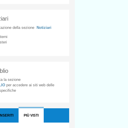
iari
tazione
della
sezione
Notiziari
nterni
steri
blio
a la sezione
BLIO
per accedere ai siti web delle
 specifiche
INSERITI
PIÙ VISTI