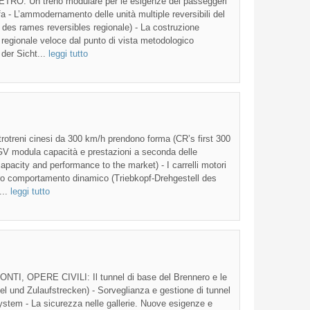
 Un treno modulare per le esigenze dei passeggeri
fa - L’ammodernamento delle unità multiple reversibili del
 des rames reversibles regionale) - La costruzione
o regionale veloce dal punto di vista metodologico
der Sicht...
leggi tutto
treni cinesi da 300 km/h prendono forma (CR’s first 300
GV modula capacità e prestazioni a seconda delle
pacity and performance to the market) - I carrelli motori
oro comportamento dinamico (Triebkopf-Drehgestell des
...
leggi tutto
, OPERE CIVILI: Il tunnel di base del Brennero e le
el und Zulaufstrecken) - Sorveglianza e gestione di tunnel
 System - La sicurezza nelle gallerie. Nuove esigenze e