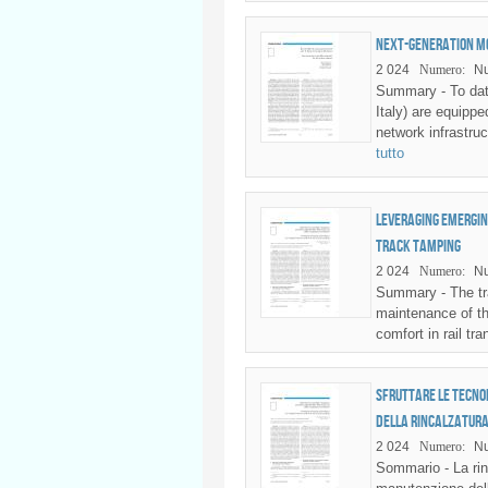
Next-generation mo
2 024
Numero:
N
Summary - To date
Italy) are equip
network infrastruc
tutto
Leveraging emergin
track tamping
2 024
Numero:
Nu
Summary - The tra
maintenance of th
comfort in rail tra
Sfruttare le tecno
della rincalzatura
2 024
Numero:
Nu
Sommario - La rinc