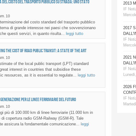
a del costo del trasporto pubblico su strada: uno stato
2013 
IF Notiz
Mercole
um. 10
erminazione del costo standard del trasporto pubblico
2017 
 tema di grande interesse nei paesi che sovvenzionano
DALL'
che questi servizi, in quanto risulta...
leggi tutto
IF Notiz
Mercol
ng the cost of road public transit: a state of the art
2021 
um. 10
DALL'
imate of the local public transport (LPT) standard
IF Notiz
 great interest in countries that subsidise these
Lunedì
ic resources, as it is essential to regulate...
leggi tutto
2026 
CONTR
IF Notiz
a generazione per le linee ferroviarie del futuro
Martedì
um. 10
i più di 100.000 km di linee ferroviarie (11.000 km in
ite di copertura radio GSM-Railway (GSM-R). Tale
 rete assicura la fondamentale comunicazione...
leggi