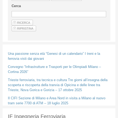
Guideline for authors
Cerca
Privacy & Policy
Articles
Shop
Suppliers of products and services
Una passione senza età “Genesi di un calendario” I treni e la
ferrovia visti dai giovani
Convegno “Infrastrutture e Trasporti per le Olimpiadi Milano –
Cortina 2026”
Trieste ferroviaria, tra tecnica e cultura Tre giorni all’insegna della
scoperta e riscoperta della tranvia di Opicina e delle linee tra
Trieste, Nova Gorica e Gorizia – 17 ottobre 2025
Il CIFI Sezione di Milano e Area Nord in visita a Milano al nuovo
tram serie 7700 di ATM – 18 luglio 2025
IF Ingegneria Ferroviaria