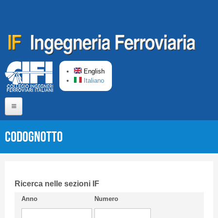
Skip to main content
English
Italiano
Home
Codognotto
About us
Editorial Board
Short presentation CIFI
Ricerca nelle sezioni IF
Anno
Numero
Guideline