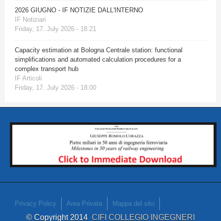
2026 GIUGNO - IF NOTIZIE DALL'INTERNO
IF Notiziari
Friday, 17. July 2026 - 18:21
Capacity estimation at Bologna Centrale station: functional
simplifications and automated calculation procedures for a
complex transport hub
IF Articoli
Friday, 17. July 2026 - 18:00
Privacy Policy
Area Privata
Mappa del sito
© Copyright 2014
CIFI COLLEGIO INGEGNERI