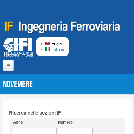
Skip to main content
English
Italiano
Home
Novembre
About us
Editorial Board
Short presentation CIFI
Ricerca nelle sezioni IF
Anno
Numero
Guideline