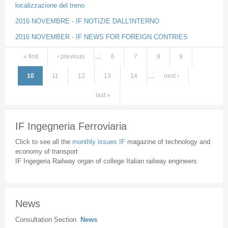
localizzazione del treno
2016 NOVEMBRE - IF NOTIZIE DALL'INTERNO
2016 NOVEMBER - IF NEWS FOR FOREIGN CONTRIES
« first
‹ previous
…
6
7
8
9
Pages
10
11
12
13
14
…
next ›
last »
IF Ingegneria Ferroviaria
Click to see all the
monthly issues IF
magazine of technology and
economy of transport
IF Ingegeria Railway organ of college Italian railway engineers
News
Consultation Section
News