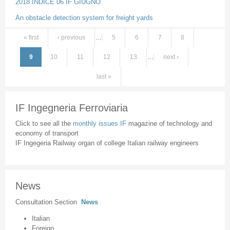
2018 INDICE 06 IF GIUGNO
An obstacle detection system for freight yards
« first
‹ previous
…
5
6
7
8
Pages
9
10
11
12
13
…
next ›
last »
IF Ingegneria Ferroviaria
Click to see all the
monthly issues IF
magazine of technology and
economy of transport
IF Ingegeria Railway organ of college Italian railway engineers
News
Consultation Section
News
Italian
Foreign