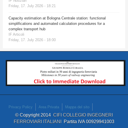
IF Notiziari
Friday, 17. July 2026 - 18:21
Capacity estimation at Bologna Centrale station: functional
simplifications and automated calculation procedures for a
complex transport hub
IF Articoli
Friday, 17. July 2026 - 18:00
Privacy Policy
Area Privata
Mappa del sito
© Copyright 2014
CIFI COLLEGIO INGEGNERI
FERROVIARI ITALIANI
Partita IVA 00929941003