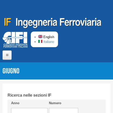
Skip to main content
English
Italiano
Home
Giugno
About us
Editorial Board
Short presentation CIFI
Ricerca nelle sezioni IF
Anno
Numero
Guideline