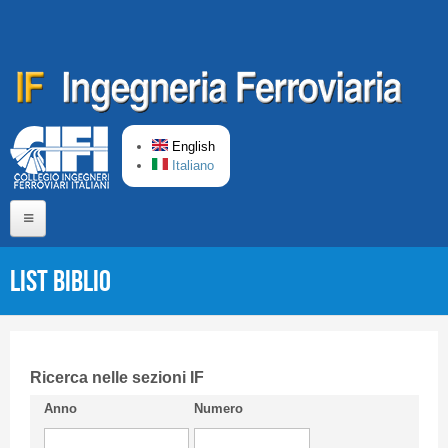
Skip to main content
English
Italiano
Home
List Biblio
About us
Editorial Board
Short presentation CIFI
Ricerca nelle sezioni IF
Anno
Numero
Guideline