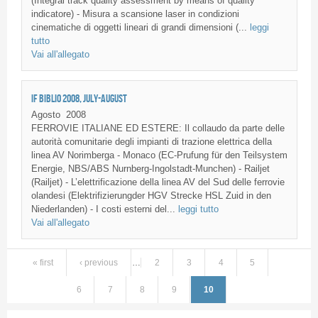
(Integral track quality assessment by means of quality
indicatore) - Misura a scansione laser in condizioni
cinematiche di oggetti lineari di grandi dimensioni (...
leggi
tutto
Vai all'allegato
IF BIBLIO 2008, JULY-AUGUST
Agosto
2008
FERROVIE ITALIANE ED ESTERE: Il collaudo da parte delle
autorità comunitarie degli impianti di trazione elettrica della
linea AV Norimberga - Monaco (EC-Prufung für den Teilsystem
Energie, NBS/ABS Nurnberg-Ingolstadt-Munchen) - Railjet
(Railjet) - L’elettrificazione della linea AV del Sud delle ferrovie
olandesi (Elektrifizierungder HGV Strecke HSL Zuid in den
Niederlanden) - I costi esterni del...
leggi tutto
Vai all'allegato
« first
‹ previous
…
2
3
4
5
Pages
6
7
8
9
10