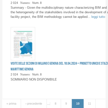
2 024
Numero:
Num. 8
Summary - Given the multidisciplinary nature characterizing BIM and
the heterogeneity of the stakeholders involved in the development of 
facility project, the BIM methodology cannot be applied...
leggi tutto
Visite delle sezioni di Milano e Genova del 18.04.2024 – Progetto Unico e Stazi
Marittime Genova
2 024
Numero:
Num. 8
SOMMARIO NON DISPONIBILE
« prima
‹ precedente
…
8
9
10
11