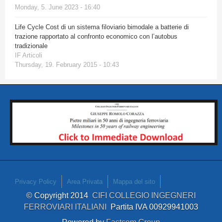
Monday, 5. June 2023 - 16:40
Life Cycle Cost di un sistema filoviario bimodale a batterie di
trazione rapportato al confronto economico con l’autobus
tradizionale
IF Articoli
Thursday, 19. February 2015 - 10:43
Privacy Policy
Area Privata
Mappa del sito
© Copyright 2014
CIFI COLLEGIO INGEGNERI
FERROVIARI ITALIANI
Partita IVA 00929941003