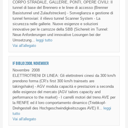
CORPO STRADALE, GALLERIE, PONTI, OPERE CIVILI: Il
tunnel di base del Brennero e le linee di accesso (Brenner
Basistunnel und Zulaufstrecken) - Sorveglianza e gestione di
tunnel ferroviari: il rilievo tunnel Scanner System - La
sicurezza nelle gallerie. Nuove esigenze e soluzioni
innovative per le carrozze della SBB (Sichereit im Tunnel:
Neue Anforderungen und innovative Losungen bei der
Umsetzung...
leggi tutto
Vai all'allegato
IF BIBLIO 2008, NOVEMBER
Novembre
2008
ELETTROTRENI DI LINEA: Gli elettrotreni cinesi da 300 km/h
prendono forma (CR’s first 300 km/h trainsets are
takingshake) - AGV modula capacità e prestazioni a seconda
delle esigenze del mercato (AGV tailors capacity and
performance to the market) - I carrelli motori del treno AVE per
la RENFE ed il loro comportamento dinamico (Triebkopf-
Drehgestell des Hochgeschwindigkeitszuges AVE) Il...
leggi
tutto
Vai all'allegato