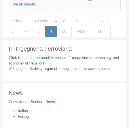
Vai all'allegato
« first
‹ previous
…
2
3
4
5
Pages
6
7
8
9
10
next ›
last »
IF Ingegneria Ferroviaria
Click to see all the
monthly issues IF
magazine of technology and
economy of transport
IF Ingegeria Railway organ of college Italian railway engineers
News
Consultation Section
News
Italian
Foreign