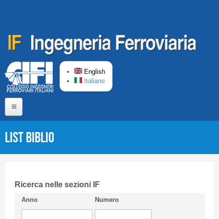
Skip to main content
English
Italiano
Home
List Biblio
About us
Editorial Board
Short presentation CIFI
Ricerca nelle sezioni IF
Anno
Numero
Guideline