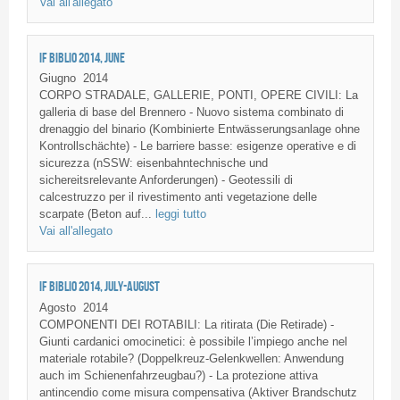
Vai all'allegato
IF BIBLIO 2014, JUNE
Giugno
2014
CORPO STRADALE, GALLERIE, PONTI, OPERE CIVILI: La
galleria di base del Brennero - Nuovo sistema combinato di
drenaggio del binario (Kombinierte Entwässerungsanlage ohne
Kontrollschächte) - Le barriere basse: esigenze operative e di
sicurezza (nSSW: eisenbahntechnische und
sichereitsrelevante Anforderungen) - Geotessili di
calcestruzzo per il rivestimento anti vegetazione delle
scarpate (Beton auf...
leggi tutto
Vai all'allegato
IF BIBLIO 2014, JULY-AUGUST
Agosto
2014
COMPONENTI DEI ROTABILI: La ritirata (Die Retirade) -
Giunti cardanici omocinetici: è possibile l’impiego anche nel
materiale rotabile? (Doppelkreuz-Gelenkwellen: Anwendung
auch im Schienenfahrzeugbau?) - La protezione attiva
antincendio come misura compensativa (Aktiver Brandschutz