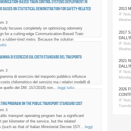
mmunication-Based Train Control systems deployment in
s based on statistical demonstration for safety-related
2013 
IF Notiz
Wednes
m. 3
tudy focuses completely on optimizing odometry
2017 
ign for a cutting-edge Communication-Based Train
DALL'
r a rubber-tired metro. Because the solution
IF Notiz
tutto
Wednes
ramma di esercizio sul costo standard del trasporto
2021 
DALL'
m. 3
IF Notiz
gramma di esercizio del trasporto pubblico influisce
Monday
costo chilometrico del servizio ma i relativi modelli di
e quello del DM. 157/2018) non...
leggi tutto
2026 
CONTR
IF Notiz
ating program on the public transport standard cost
Tuesday
m. 3
lic transport operating program has a significant
 per kilometer of the service, but the related
(such as that of Italian Ministerial Decree 157/...
leggi