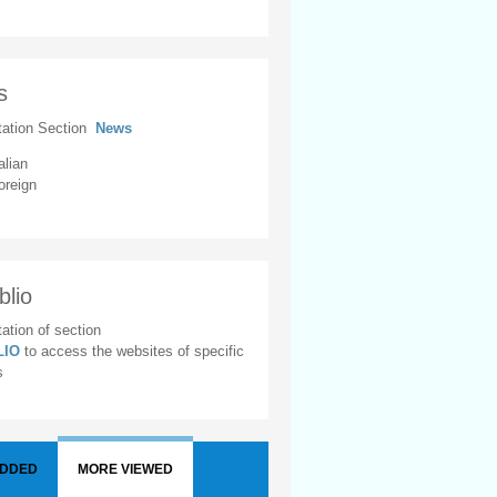
s
tation Section
News
alian
oreign
blio
ation of section
BLIO
to access the websites of specific
s
ADDED
MORE VIEWED