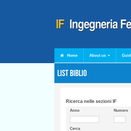
Skip to main content
Home
About us
Guid
List Biblio
Ricerca nelle sezioni IF
Anno
Numero
Cerca