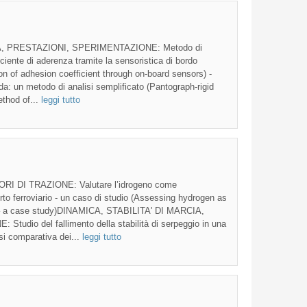
A, PRESTAZIONI, SPERIMENTAZIONE: Metodo di
ficiente di aderenza tramite la sensoristica di bordo
ion of adhesion coefficient through on-board sensors) -
ida: un metodo di analisi semplificato (Pantograph-rigid
ethod of...
leggi tutto
 DI TRAZIONE: Valutare l’idrogeno come
orto ferroviario - un caso di studio (Assessing hydrogen as
ort – a case study)DINAMICA, STABILITA' DI MARCIA,
dio del fallimento della stabilità di serpeggio in una
isi comparativa dei...
leggi tutto