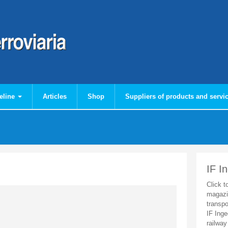
eline
Articles
Shop
Suppliers of products and servi
IF I
Click t
magazi
transpo
IF Inge
railway