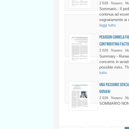
2 026
Numero:
Nu
Sommario - Il prob
continua ad esser
segnatamente ai ri
leggi tutto
Pearson Correlatio
Contributing Facto
2 026
Numero:
Nu
Summary - Runway
concerns in aviati
possible risks. T
tutto
Una passione senza e
giovani
2 026
Numero:
Nu
SOMMARIO NON
Pages