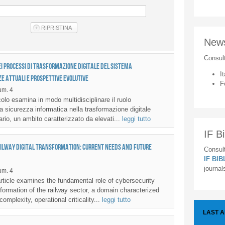
New
Consul
i processi di trasformazione digitale del sistema
It
ze attuali e prospettive evolutive
F
m. 4
olo esamina in modo multidisciplinare il ruolo
a sicurezza informatica nella trasformazione digitale
iario, un ambito caratterizzato da elevati...
leggi tutto
IF Bi
ailway digital transformation: current needs and future
Consult
IF BI
journal
m. 4
ticle examines the fundamental role of cybersecurity
nsformation of the railway sector, a domain characterized
complexity, operational criticality...
leggi tutto
LAST 