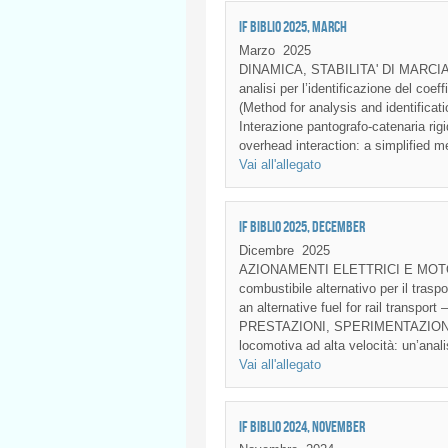
IF BIBLIO 2025, MARCH
Marzo
2025
DINAMICA, STABILITA' DI MARCI
analisi per l’identificazione del coef
(Method for analysis and identificat
Interazione pantografo-catenaria rig
overhead interaction: a simplified m
Vai all'allegato
IF BIBLIO 2025, DECEMBER
Dicembre
2025
AZIONAMENTI ELETTRICI E MOTORI
combustibile alternativo per il trasp
an alternative fuel for rail transp
PRESTAZIONI, SPERIMENTAZIONE: Stu
locomotiva ad alta velocità: un’anal
Vai all'allegato
IF BIBLIO 2024, NOVEMBER