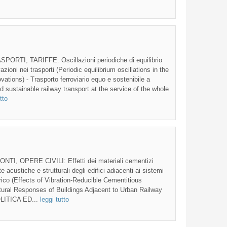
TI, TARIFFE: Oscillazioni periodiche di equilibrio
azioni nei trasporti (Periodic equilibrium oscillations in the
vations) - Trasporto ferroviario equo e sostenibile a
nd sustainable railway transport at the service of the whole
tto
, OPERE CIVILI: Effetti dei materiali cementizi
ste acustiche e strutturali degli edifici adiacenti ai sistemi
rico (Effects of Vibration-Reducible Cementitious
tural Responses of Buildings Adjacent to Urban Railway
OLITICA ED...
leggi tutto