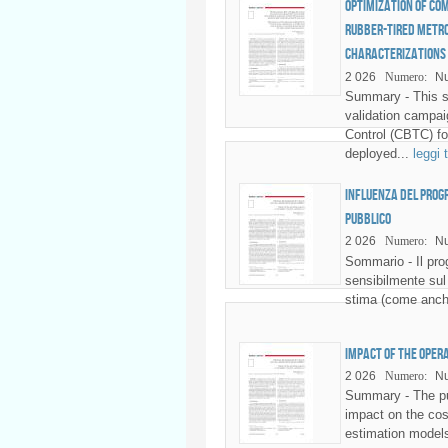
Optimization of Co
rubber-tired metro
characterizations
2 026
Numero:
Nu
Summary - This s
validation campa
Control (CBTC) fo
deployed...
leggi 
Influenza del prog
pubblico
2 026
Numero:
Nu
Sommario - Il pro
sensibilmente sul 
stima (come anch
Impact of the oper
2 026
Numero:
Nu
Summary - The pub
impact on the cost
estimation models 