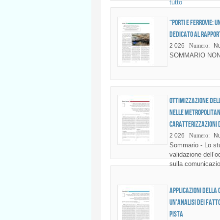
tutto
“Porti e Ferrovie: 
dedicato al rapport
2 026
Numero:
Nu
SOMMARIO NON
Ottimizzazione del
nelle metropolitan
caratterizzazioni 
2 026
Numero:
Nu
Sommario - Lo stu
validazione dell’o
sulla comunicazio
Applicazioni della 
un’analisi dei fatto
pista