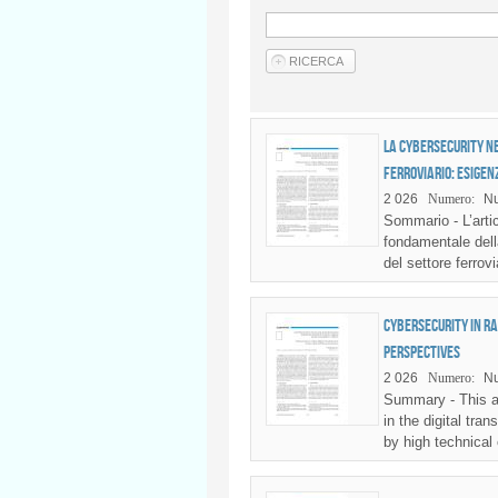
La Cybersecurity ne
ferroviario: esigen
2 026
Numero:
Nu
Sommario - L’artic
fondamentale dell
del settore ferrov
Cybersecurity in r
perspectives
2 026
Numero:
Nu
Summary - This ar
in the digital tra
by high technical 