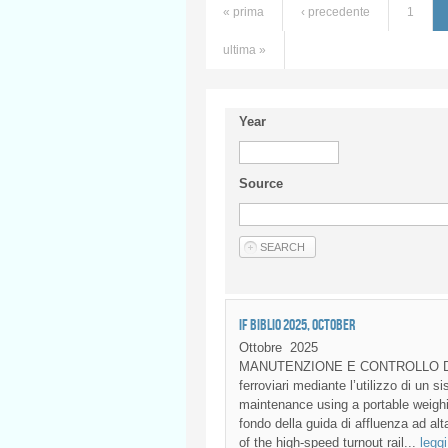
« prima
‹ precedente
1
ultima »
Year
Source
IF BIBLIO 2025, OCTOBER
Ottobre
2025
MANUTENZIONE E CONTROLLO DELLA 
ferroviari mediante l’utilizzo di un s
maintenance using a portable weighin
fondo della guida di affluenza ad alt
of the high-speed turnout rail...
leggi