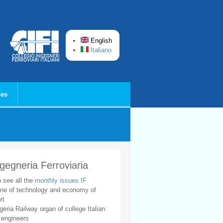
English
Italiano
ces
ngegneria Ferroviaria
o see all the
monthly issues IF
ne of technology and economy of
rt
geria Railway organ of college Italian
 engineers