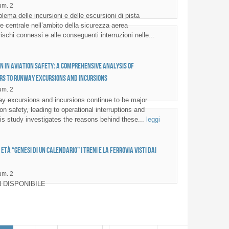
m. 2
lema delle incursioni e delle escursioni di pista
e centrale nell’ambito della sicurezza aerea
schi connessi e alle conseguenti interruzioni nelle...
n in Aviation Safety: A Comprehensive Analysis of
rs to Runway Excursions and Incursions
m. 2
 excursions and incursions continue to be major
on safety, leading to operational interruptions and
his study investigates the reasons behind these...
leggi
tà “Genesi di un calendario” I treni e la ferrovia visti dai
m. 2
 DISPONIBILE