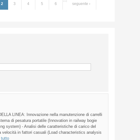
…
2
3
4
5
6
seguente ›
LINEA: Innovazione nella manutenzione di carrelli
istema di pesatura portatile (Innovation in railway bogie
g system) - Analisi delle caratteristiche di carico del
a velocità in fattori casuali (Load characteristics analysis
 tutto